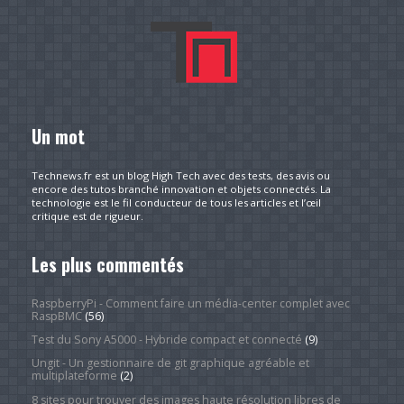
Un mot
Technews.fr est un blog High Tech avec des tests, des avis ou
encore des tutos branché innovation et objets connectés. La
technologie est le fil conducteur de tous les articles et l’œil
critique est de rigueur.
Les plus commentés
RaspberryPi - Comment faire un média-center complet avec
RaspBMC
(56)
Test du Sony A5000 - Hybride compact et connecté
(9)
Ungit - Un gestionnaire de git graphique agréable et
multiplateforme
(2)
8 sites pour trouver des images haute résolution libres de