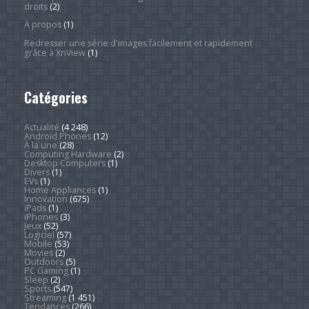
droits
(2)
À propos
(1)
Redresser une série d'images facilement et rapidement
grâce à XnView
(1)
Catégories
Actualité
(4 248)
Android Phones
(12)
À la une
(28)
Computing Hardware
(2)
Desktop Computers
(1)
Divers
(1)
EVs
(1)
Home Appliances
(1)
Innovation
(675)
iPads
(1)
iPhones
(3)
Jeux
(52)
Logiciel
(57)
Mobile
(53)
Movies
(2)
Outdoors
(5)
PC Gaming
(1)
Sleep
(2)
Sports
(547)
Streaming
(1 451)
Tendances
(266)