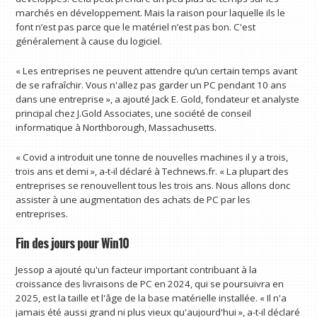
marchés en développement. Mais la raison pour laquelle ils le
font n’est pas parce que le matériel n’est pas bon. C'est
généralement à cause du logiciel.
« Les entreprises ne peuvent attendre qu’un certain temps avant
de se rafraîchir. Vous n'allez pas garder un PC pendant 10 ans
dans une entreprise », a ajouté Jack E. Gold, fondateur et analyste
principal chez J.Gold Associates, une société de conseil
informatique à Northborough, Massachusetts.
« Covid a introduit une tonne de nouvelles machines il y a trois,
trois ans et demi », a-t-il déclaré à Technews.fr. « La plupart des
entreprises se renouvellent tous les trois ans. Nous allons donc
assister à une augmentation des achats de PC par les
entreprises.
Fin des jours pour Win10
Jessop a ajouté qu'un facteur important contribuant à la
croissance des livraisons de PC en 2024, qui se poursuivra en
2025, est la taille et l'âge de la base matérielle installée. « Il n'a
jamais été aussi grand ni plus vieux qu'aujourd'hui », a-t-il déclaré