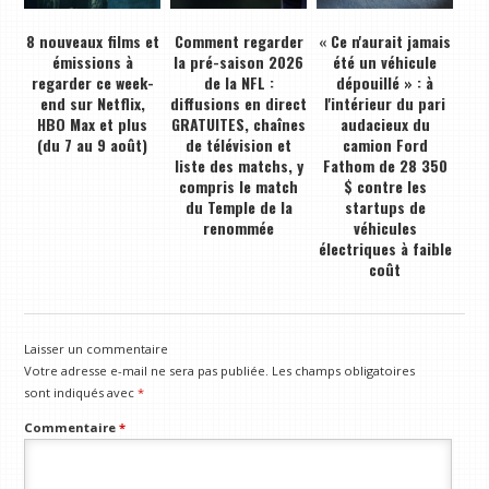
8 nouveaux films et
Comment regarder
« Ce n'aurait jamais
émissions à
la pré-saison 2026
été un véhicule
regarder ce week-
de la NFL :
dépouillé » : à
end sur Netflix,
diffusions en direct
l'intérieur du pari
HBO Max et plus
GRATUITES, chaînes
audacieux du
(du 7 au 9 août)
de télévision et
camion Ford
liste des matchs, y
Fathom de 28 350
compris le match
$ contre les
du Temple de la
startups de
renommée
véhicules
électriques à faible
coût
Laisser un commentaire
Votre adresse e-mail ne sera pas publiée.
Les champs obligatoires
sont indiqués avec
*
Commentaire
*