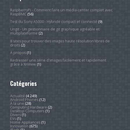
RaspberryPi - Comment faire un média-center complet avec
RaspBMC
(56)
Test du Sony A5000 - Hybride compact et connecté
(9)
Ungit - Un gestionnaire de git graphique agréable et
multiplateforme
(2)
8 sites pour trouver des images haute résolution libres de
droits
(2)
À propos
(1)
Redresser une série d'images facilement et rapidement
grâce à XnView
(1)
Catégories
Actualité
(4 249)
Android Phones
(12)
À la une
(28)
Computing Hardware
(2)
Desktop Computers
(1)
Divers
(1)
EVs
(1)
Home Appliances
(1)
Innovation
(675)
iPads
(1)