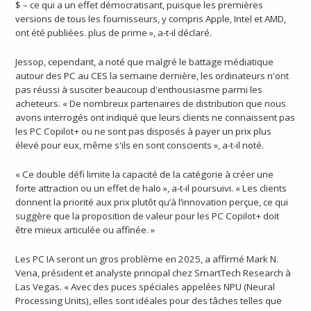
$ – ce qui a un effet démocratisant, puisque les premières
versions de tous les fournisseurs, y compris Apple, Intel et AMD,
ont été publiées. plus de prime », a-t-il déclaré.
Jessop, cependant, a noté que malgré le battage médiatique
autour des PC au CES la semaine dernière, les ordinateurs n'ont
pas réussi à susciter beaucoup d'enthousiasme parmi les
acheteurs. « De nombreux partenaires de distribution que nous
avons interrogés ont indiqué que leurs clients ne connaissent pas
les PC Copilot+ ou ne sont pas disposés à payer un prix plus
élevé pour eux, même s'ils en sont conscients », a-t-il noté.
« Ce double défi limite la capacité de la catégorie à créer une
forte attraction ou un effet de halo », a-t-il poursuivi. « Les clients
donnent la priorité aux prix plutôt qu’à l’innovation perçue, ce qui
suggère que la proposition de valeur pour les PC Copilot+ doit
être mieux articulée ou affinée. »
Les PC IA seront un gros problème en 2025, a affirmé Mark N.
Vena, président et analyste principal chez SmartTech Research à
Las Vegas. « Avec des puces spéciales appelées NPU (Neural
Processing Units), elles sont idéales pour des tâches telles que