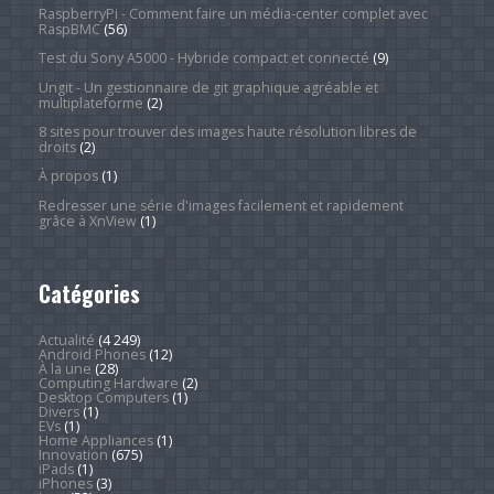
RaspberryPi - Comment faire un média-center complet avec
RaspBMC
(56)
Test du Sony A5000 - Hybride compact et connecté
(9)
Ungit - Un gestionnaire de git graphique agréable et
multiplateforme
(2)
8 sites pour trouver des images haute résolution libres de
droits
(2)
À propos
(1)
Redresser une série d'images facilement et rapidement
grâce à XnView
(1)
Catégories
Actualité
(4 249)
Android Phones
(12)
À la une
(28)
Computing Hardware
(2)
Desktop Computers
(1)
Divers
(1)
EVs
(1)
Home Appliances
(1)
Innovation
(675)
iPads
(1)
iPhones
(3)