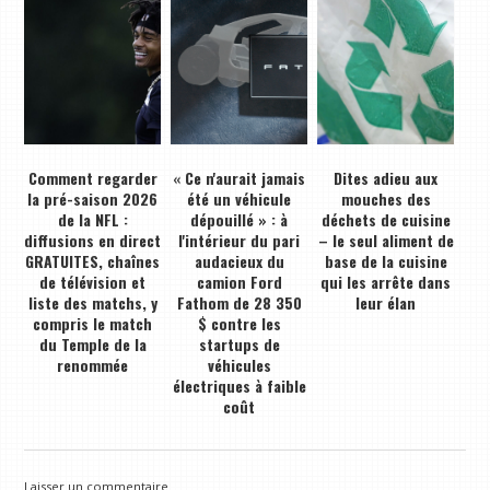
Comment regarder
« Ce n'aurait jamais
Dites adieu aux
la pré-saison 2026
été un véhicule
mouches des
de la NFL :
dépouillé » : à
déchets de cuisine
diffusions en direct
l'intérieur du pari
– le seul aliment de
GRATUITES, chaînes
audacieux du
base de la cuisine
de télévision et
camion Ford
qui les arrête dans
liste des matchs, y
Fathom de 28 350
leur élan
compris le match
$ contre les
du Temple de la
startups de
renommée
véhicules
électriques à faible
coût
Laisser un commentaire