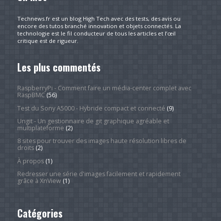
Technews.fr est un blog High Tech avec des tests, des avis ou
encore des tutos branché innovation et objets connectés. La
technologie est le fil conducteur de tous les articles et l’œil
critique est de rigueur.
Les plus commentés
RaspberryPi - Comment faire un média-center complet avec
RaspBMC
(56)
Test du Sony A5000 - Hybride compact et connecté
(9)
Ungit - Un gestionnaire de git graphique agréable et
multiplateforme
(2)
8 sites pour trouver des images haute résolution libres de
droits
(2)
À propos
(1)
Redresser une série d'images facilement et rapidement
grâce à XnView
(1)
Catégories