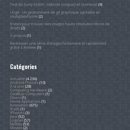
Test du Sony A5000 - Hybride compact et connecté
(9)
Ungit - Un gestionnaire de git graphique agréable et
multiplateforme
(2)
8 sites pour trouver des images haute résolution libres de
droits
(2)
À propos
(1)
Redresser une série d'images facilement et rapidement
grâce à XnView
(1)
Catégories
Actualité
(4 236)
Android Phones
(10)
À la une
(28)
Computing Hardware
(2)
Desktop Computers
(1)
Divers
(1)
Home Appliances
(1)
Innovation
(675)
iPads
(1)
iPhones
(3)
Jeux
(52)
Logiciel
(57)
Mobile
(53)
Movies
(2)