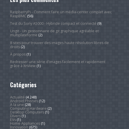
RaspberryPi - Comment faire un média-center complet avec
RaspBMC
(56)
Test du Sony A5000 - Hybride compact et connecté
(9)
Ungit - Un gestionnaire de git graphique agréable et
multiplateforme
(2)
8 sites pour trouver des images haute résolution libres de
droits
(2)
À propos
(1)
Redresser une série d'images facilement et rapidement
grâce à XnView
(1)
Catégories
Actualité
(4 248)
Android Phones
(12)
À la une
(28)
Computing Hardware
(2)
Desktop Computers
(1)
Divers
(1)
EVs
(1)
Home Appliances
(1)
Innovation
(675)