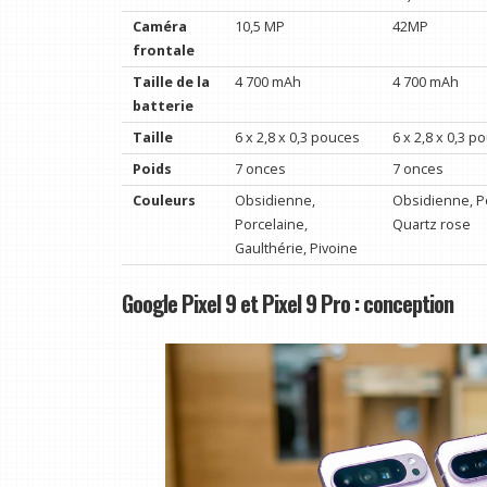
Caméra
10,5 MP
42MP
frontale
Taille de la
4 700 mAh
4 700 mAh
batterie
Taille
6 x 2,8 x 0,3 pouces
6 x 2,8 x 0,3 p
Poids
7 onces
7 onces
Couleurs
Obsidienne,
Obsidienne, Po
Porcelaine,
Quartz rose
Gaulthérie, Pivoine
Google Pixel 9 et Pixel 9 Pro : conception