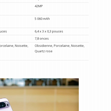
42MP
5 060 mAh
ouces
6,4 x 3 x 0,3 pouces
7,8 onces
rcelaine, Noisette,
Obsidienne, Porcelaine, Noisette,
Quartz rose