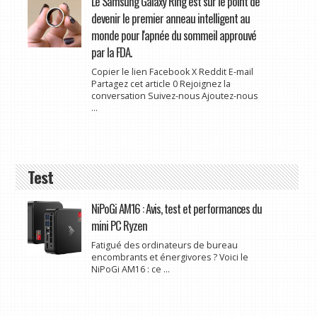
Le Samsung Galaxy Ring est sur le point de
devenir le premier anneau intelligent au
monde pour l'apnée du sommeil approuvé
par la FDA.
Copier le lien Facebook X Reddit E-mail
Partagez cet article 0 Rejoignez la
conversation Suivez-nous Ajoutez-nous
...
Test
NiPoGi AM16 : Avis, test et performances du
mini PC Ryzen
Fatigué des ordinateurs de bureau
encombrants et énergivores ? Voici le
NiPoGi AM16 : ce ...