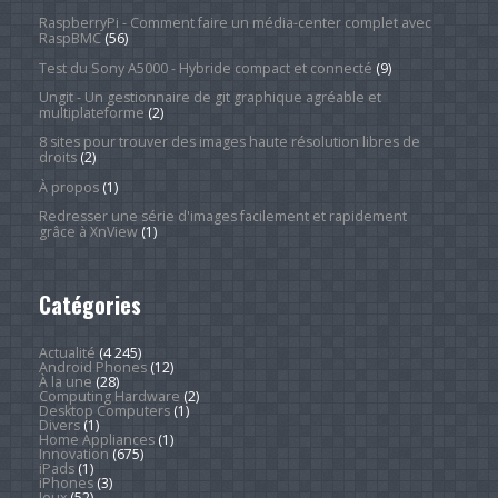
RaspberryPi - Comment faire un média-center complet avec
RaspBMC
(56)
Test du Sony A5000 - Hybride compact et connecté
(9)
Ungit - Un gestionnaire de git graphique agréable et
multiplateforme
(2)
8 sites pour trouver des images haute résolution libres de
droits
(2)
À propos
(1)
Redresser une série d'images facilement et rapidement
grâce à XnView
(1)
Catégories
Actualité
(4 245)
Android Phones
(12)
À la une
(28)
Computing Hardware
(2)
Desktop Computers
(1)
Divers
(1)
Home Appliances
(1)
Innovation
(675)
iPads
(1)
iPhones
(3)
Jeux
(52)