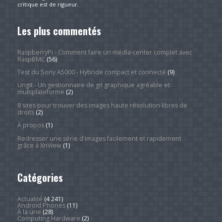
critique est de rigueur.
Les plus commentés
RaspberryPi - Comment faire un média-center complet avec
RaspBMC
(56)
Test du Sony A5000 - Hybride compact et connecté
(9)
Ungit - Un gestionnaire de git graphique agréable et
multiplateforme
(2)
8 sites pour trouver des images haute résolution libres de
droits
(2)
À propos
(1)
Redresser une série d'images facilement et rapidement
grâce à XnView
(1)
Catégories
Actualité
(4 241)
Android Phones
(11)
À la une
(28)
Computing Hardware
(2)