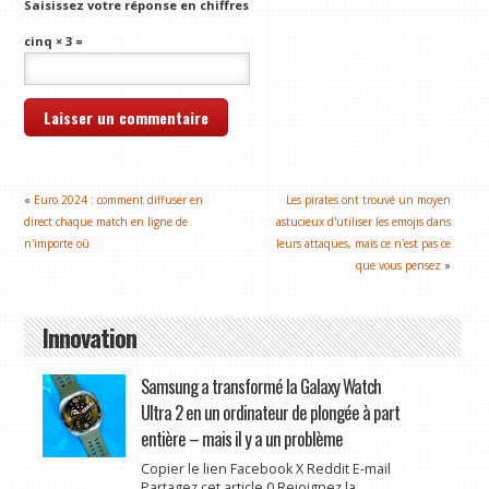
Saisissez votre réponse en chiffres
cinq × 3 =
«
Euro 2024 : comment diffuser en
Les pirates ont trouvé un moyen
direct chaque match en ligne de
astucieux d'utiliser les emojis dans
n'importe où
leurs attaques, mais ce n'est pas ce
que vous pensez
»
Innovation
Samsung a transformé la Galaxy Watch
Ultra 2 en un ordinateur de plongée à part
entière – mais il y a un problème
Copier le lien Facebook X Reddit E-mail
Partagez cet article 0 Rejoignez la