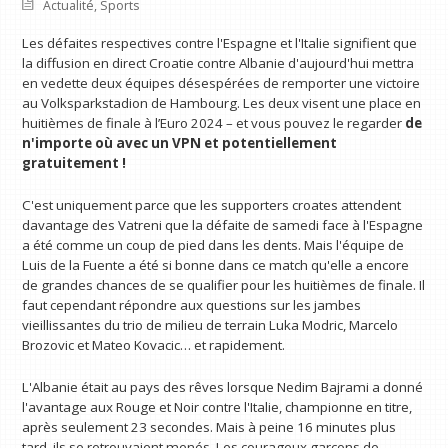
Actualité
,
Sports
Les défaites respectives contre l'Espagne et l'Italie signifient que
la diffusion en direct Croatie contre Albanie d'aujourd'hui mettra
en vedette deux équipes désespérées de remporter une victoire
au Volksparkstadion de Hambourg. Les deux visent une place en
huitièmes de finale à l’Euro 2024 – et vous pouvez le regarder
de
n'importe où avec un VPN
et potentiellement
gratuitement !
C'est uniquement parce que les supporters croates attendent
davantage des Vatreni que la défaite de samedi face à l'Espagne
a été comme un coup de pied dans les dents. Mais l'équipe de
Luis de la Fuente a été si bonne dans ce match qu'elle a encore
de grandes chances de se qualifier pour les huitièmes de finale. Il
faut cependant répondre aux questions sur les jambes
vieillissantes du trio de milieu de terrain Luka Modric, Marcelo
Brozovic et Mateo Kovacic… et rapidement.
L'Albanie était au pays des rêves lorsque Nedim Bajrami a donné
l'avantage aux Rouge et Noir contre l'Italie, championne en titre,
après seulement 23 secondes. Mais à peine 16 minutes plus
tard, ils se retrouvaient menés. Les courageux garçons de