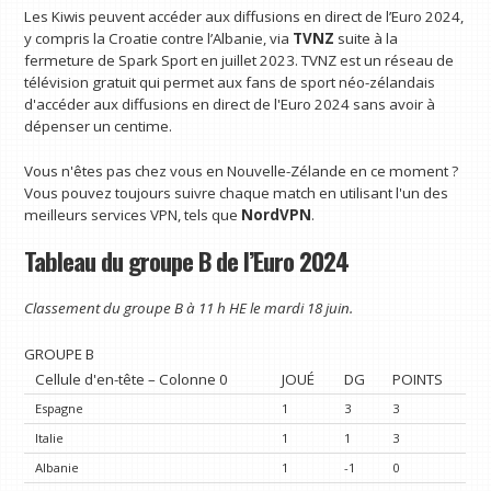
Les Kiwis peuvent accéder aux diffusions en direct de l’Euro 2024,
y compris la Croatie contre l’Albanie, via
TVNZ
suite à la
fermeture de Spark Sport en juillet 2023. TVNZ est un réseau de
télévision gratuit qui permet aux fans de sport néo-zélandais
d'accéder aux diffusions en direct de l'Euro 2024 sans avoir à
dépenser un centime.
Vous n'êtes pas chez vous en Nouvelle-Zélande en ce moment ?
Vous pouvez toujours suivre chaque match en utilisant l'un des
meilleurs services VPN, tels que
NordVPN
.
Tableau du groupe B de l’Euro 2024
Classement du groupe B à 11 h HE le mardi 18 juin.
GROUPE B
Cellule d'en-tête – Colonne 0
JOUÉ
DG
POINTS
Espagne
1
3
3
Italie
1
1
3
Albanie
1
-1
0