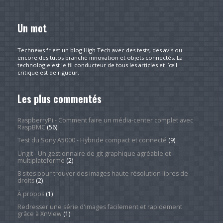
Un mot
Technews.fr est un blog High Tech avec des tests, des avis ou
encore des tutos branché innovation et objets connectés. La
technologie est le fil conducteur de tous les articles et l’œil
critique est de rigueur.
Les plus commentés
RaspberryPi - Comment faire un média-center complet avec
RaspBMC
(56)
Test du Sony A5000 - Hybride compact et connecté
(9)
Ungit - Un gestionnaire de git graphique agréable et
multiplateforme
(2)
8 sites pour trouver des images haute résolution libres de
droits
(2)
À propos
(1)
Redresser une série d'images facilement et rapidement
grâce à XnView
(1)