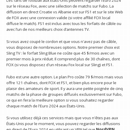
Les fans de football aux États-Unis peuvent regarder l’Euro 2024
sur le réseau Fox, avec une sélection de matchs sur Fubo. La
diffusion en direct Croatie vs Albanie est sur FS1 et sur le site Web
de FOX avec une connexion valide (si votre affilié FOX local
diffuse le match). FS1 est inclus avec tous les forfaits de câble ou
avec l’un de nos meilleurs choix d’antennes TV.
Si vous avez coupé le cordon et que vous n'avez pas de câble,
vous disposez de nombreuses options. Notre premier choix est
Sling TV : le forfait Sling Blue ne coûte que 45 $/mois avec un
premier mois à prix réduit. Il comprend plus de 30 chaînes, dont
FOX (si vous disposez d'un réseau Fox local sur Sling) et FS1.
Fubo est une autre option. Le plan Pro coûte 79 $/mois mais vous
offre 121 chaînes, dont FOX et FS1, et bien plus encore pour le
plaisir des amateurs de sport. Il y aura une petite poignée de cinq
matchs de la phase de groupes diffusés exclusivement sur Fubo,
ce qui en fera la meilleure option si vous souhaitez regarder
chaque match de l'Euro 2024 aux États-Unis.
Si vous utilisez déjà ces services mais que vous n'êtes pas aux
États-Unis pour le moment, vous pouvez regarder les diffusions
en direct de l'Euro 2024 en utilisant un VPN tel que
NordVPN
.