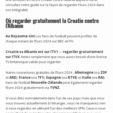
consultez notre guide sur la façon de regarder l'Euro 2024 dans
son intégralité.
Où regarder gratuitement la Croatie contre
l’Albanie
Au Royaume-Uni
Les fans de football peuvent profiter de
chaque instant de l’Euro 2024 sur BBC et ITV.
Croatie vs Albanie
est sur ITV1
—
regarder gratuitement
sur ITVX
. Notez simplement que vous aurez besoin d’une licence
TV britannique valide pour regarder.
Autres couvertures gratuites de l’Euro 2024 :
Allemagne
(via
ZDF
et
ARD
),
France
(via
TF1
),
Espagne
(via
RTVE
) et
Italie
(via
RAI
).
Fans de football
Nouvelle-Zélande
peut également regarder
l’Euro 2024 gratuitement via
TVNZ
.
Si vous êtes normalement dans l'un de ces pays mais que vous
vous trouvez actuellement à l'étranger, vous ne manquerez rien
si vous regardez en utilisant l'un des meilleurs VPN. Ceux-ci vous