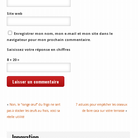
Site web
Enregistrer mon nom, mon e-mail et mon site dans le
navigateur pour mon prochain commentaire.
Saisissez votre réponse en chiffres
8 + 20 =
«
Non, le “range œuf” du frigo ne sert
7 astuces pour empêcher les oiseaux
pas à stocker les œufs au frais, voici sa
de faire caca sur votre terrasse
»
réelle utilité
Innovation