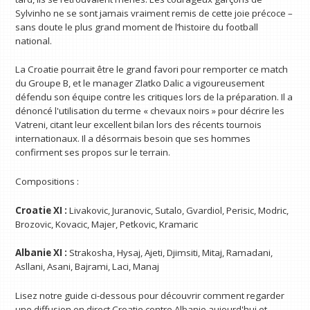
Sylvinho ne se sont jamais vraiment remis de cette joie précoce –
sans doute le plus grand moment de l’histoire du football
national.
La Croatie pourrait être le grand favori pour remporter ce match
du Groupe B, et le manager Zlatko Dalic a vigoureusement
défendu son équipe contre les critiques lors de la préparation. Il a
dénoncé l'utilisation du terme « chevaux noirs » pour décrire les
Vatreni, citant leur excellent bilan lors des récents tournois
internationaux. Il a désormais besoin que ses hommes
confirment ses propos sur le terrain.
Compositions :
Croatie XI :
Livakovic, Juranovic, Sutalo, Gvardiol, Perisic, Modric,
Brozovic, Kovacic, Majer, Petkovic, Kramaric
Albanie XI :
Strakosha, Hysaj, Ajeti, Djimsiti, Mitaj, Ramadani,
Asllani, Asani, Bajrami, Laci, Manaj
Lisez notre guide ci-dessous pour découvrir comment regarder
une diffusion en direct Croatie contre Albanie aujourd'hui et