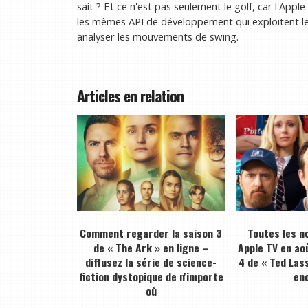
sait ? Et ce n'est pas seulement le golf, car l'App
les mêmes API de développement qui exploitent 
analyser les mouvements de swing.
Articles en relation
Comment regarder la saison 3
Toutes les n
de « The Ark » en ligne –
Apple TV en ao
diffusez la série de science-
4 de « Ted Lass
fiction dystopique de n'importe
en
où