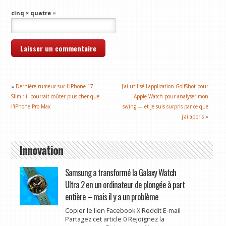
cinq × quatre =
«
Dernière rumeur sur l'iPhone 17
J'ai utilisé l'application GolfShot pour
Slim : il pourrait coûter plus cher que
Apple Watch pour analyser mon
l'iPhone Pro Max
swing — et je suis surpris par ce que
j'ai appris
»
Innovation
Samsung a transformé la Galaxy Watch
Ultra 2 en un ordinateur de plongée à part
entière – mais il y a un problème
Copier le lien Facebook X Reddit E-mail
Partagez cet article 0 Rejoignez la