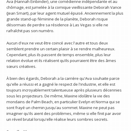
Ava (Hannah Einbinder), une comédienne indépendante et au
chômage, est jumelée à la comique vieillissante Deborah Vance
(Jean Smart), par leur agent mutuel épuisé. Anciennement la plus
grande stand-up féminine de la planète, Deborah risque
désormais de perdre sa résidence à Las Vegas si elle ne
rafraîchit pas son numéro.
Aucun d'eux ne veut être coincé avec l'autre et tous deux
semblent prendre un certain plaisir à se rendre malheureux.
Cependant, plus ils passent de temps ensemble, plus leur
relation évolue et ils réalisent qu’ils pourraient être des âmes
sœurs créatives.
À bien des égards, Deborah a la carrière qu'Ava souhaite parce
qu'elle a réussi et a gagné le respect de l'industrie, et elle est
toujours incroyablement talentueuse après plusieurs décennies
sous les projecteurs. De même, Maxine idolâtre la vie des
mondains de Palm Beach, en particulier Evelyn et Norma qui se
sont frayé un chemin jusqu'au sommet. Maxine ne peut pas
imaginer qu'ils aient des problèmes, même si elle finit par avoir
un réveil brutal lorsqu'elle réalise leurs sombres secrets.