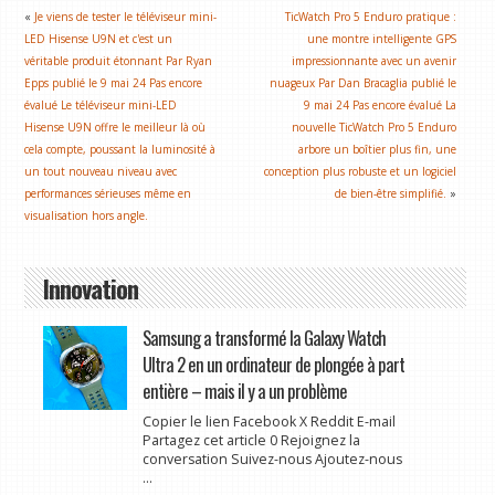
«
Je viens de tester le téléviseur mini-
TicWatch Pro 5 Enduro pratique :
LED Hisense U9N et c'est un
une montre intelligente GPS
véritable produit étonnant Par Ryan
impressionnante avec un avenir
Epps publié le 9 mai 24 Pas encore
nuageux Par Dan Bracaglia publié le
évalué Le téléviseur mini-LED
9 mai 24 Pas encore évalué La
Hisense U9N offre le meilleur là où
nouvelle TicWatch Pro 5 Enduro
cela compte, poussant la luminosité à
arbore un boîtier plus fin, une
un tout nouveau niveau avec
conception plus robuste et un logiciel
performances sérieuses même en
de bien-être simplifié.
»
visualisation hors angle.
Innovation
Samsung a transformé la Galaxy Watch
Ultra 2 en un ordinateur de plongée à part
entière – mais il y a un problème
Copier le lien Facebook X Reddit E-mail
Partagez cet article 0 Rejoignez la
conversation Suivez-nous Ajoutez-nous
...