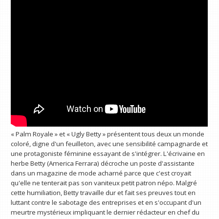
« Palm Royale » et « Ugly Betty » présentent tous deux un monde
coloré, digne d'un feuilleton, avec une sensibilité campagnarde et
une protagoniste féminine essayant de s'intégrer. L'écrivaine en
herbe Betty (America Ferrara) décroche un poste d'assistante
dans un magazine de mode acharné parce que c'est croyait
qu'elle ne tenterait pas son vaniteux petit patron népo. Malgré
cette humiliation, Betty travaille dur et fait ses preuves tout en
luttant contre le sabotage des entreprises et en s'occupant d'un
meurtre mystérieux impliquant le dernier rédacteur en chef du