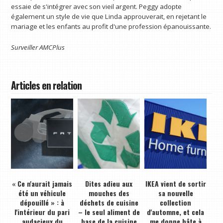
essaie de s'intégrer avec son vieil argent. Peggy adopte
également un style de vie que Linda approuverait, en rejetant le
mariage et les enfants au profit d'une profession épanouissante.
Surveiller
AMCPlus
Articles en relation
« Ce n'aurait jamais
Dites adieu aux
IKEA vient de sortir
été un véhicule
mouches des
sa nouvelle
dépouillé » : à
déchets de cuisine
collection
l'intérieur du pari
– le seul aliment de
d'automne, et cela
audacieux du
base de la cuisine
me donne hâte à