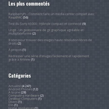
Les plus commentés
RaspberryPi - Comment faire un média-center complet avec
RaspBMC
(56)
Test du Sony A5000 - Hybride compact et connecté
(9)
Ungit - Un gestionnaire de git graphique agréable et
multiplateforme
(2)
8 sites pour trouver des images haute résolution libres de
droits
(2)
À propos
(1)
Redresser une série d'images facilement et rapidement
grâce à XnView
(1)
Catégories
Actualité
(4 247)
Android Phones
(12)
À la une
(28)
Computing Hardware
(2)
Desktop Computers
(1)
Divers
(1)
EVs
(1)
Home Appliances
(1)