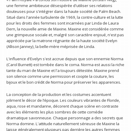
une femme ambitieuse désespérée d'utiliser ses relations
douteuses pour s'intégrer dans la haute société de Palm Beach.
Situé dans l'année turbulente de 1969, la contre-culture et la lutte
pour les droits des femmes sont incarnées par Linda de Laura
Dern, la nouvelle amie de Maxine. Maxine est considérée comme
une grimpeuse sociale et, malgré son caractère enjoué, n'est pas
appréciée par la matrone régnante de la haute société Evelyn
(Allison Janney), la belle-mère méprisée de Linda.
L'influence d'Evelyn s'est accrue depuis que son ennemie Norma
(Carol Burnett) est tombée dans le coma. Norma est aussi la riche
tante du mari de Maxine et l'a toujours détestée. Maxine prend
son silence comme une permission et coopte la couture, les
bijoux et le bon crédit de Norma pour préserver les apparences.
La conception de la production et les costumes accentuent
joliment le décor de l’époque. Les couleurs vibrantes de Floride,
aqua, rose et mandarine, décorent chaque scène en contraste
avec les éléments les plus sombres de cette comédie
dramatique savonneuse. Chaque personnage a des secrets que
Norma domine. L'attitude naturellement sérieuse de Maxine la
laisse généralement plusieurs pas derrière les autres femmes