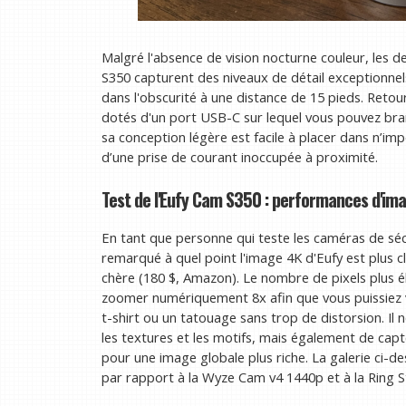
Malgré l'absence de vision nocturne couleur, les 
S350 capturent des niveaux de détail exceptionnel
dans l'obscurité à une distance de 15 pieds. Reto
dotés d'un port USB-C sur lequel vous pouvez branc
sa conception légère est facile à placer dans n’imp
d’une prise de courant inoccupée à proximité.
Test de l'Eufy Cam S350 : performances d'ima
En tant que personne qui teste les caméras de séc
remarqué à quel point l'image 4K d'Eufy est plus c
chère (180 $, Amazon). Le nombre de pixels plus 
zoomer numériquement 8x afin que vous puissiez 
t-shirt ou un tatouage sans trop de distorsion. Il 
les textures et les motifs, mais également de capt
pour une image globale plus riche. La galerie ci-
par rapport à la Wyze Cam v4 1440p et à la Ring 