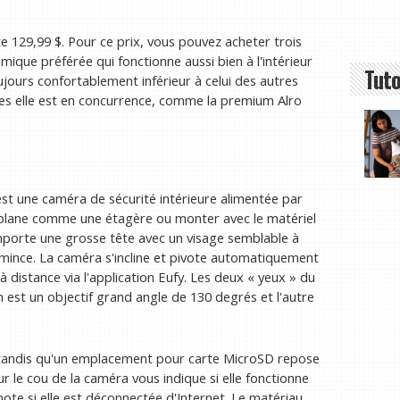
e 129,99 $. Pour ce prix, vous pouvez acheter trois
que préférée qui fonctionne aussi bien à l'intérieur
Tuto
oujours confortablement inférieur à celui des autres
es elle est en concurrence, comme la premium Alro
est une caméra de sécurité intérieure alimentée par
 plane comme une étagère ou monter avec le matériel
comporte une grosse tête avec un visage semblable à
s mince. La caméra s'incline et pivote automatiquement
distance via l'application Eufy. Les deux « yeux » du
n est un objectif grand angle de 130 degrés et l'autre
 tandis qu'un emplacement pour carte MicroSD repose
ur le cou de la caméra vous indique si elle fonctionne
note si elle est déconnectée d'Internet. Le matériau