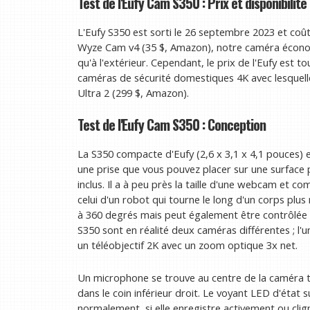
Test de l'Eufy Cam S350 : Prix et disponibilité
L'Eufy S350 est sorti le 26 septembre 2023 et coût
Wyze Cam v4 (35 $, Amazon), notre caméra économi
qu'à l'extérieur. Cependant, le prix de l'Eufy est t
caméras de sécurité domestiques 4K avec lesquell
Ultra 2 (299 $, Amazon).
Test de l'Eufy Cam S350 : Conception
La S350 compacte d'Eufy (2,6 x 3,1 x 4,1 pouces) 
une prise que vous pouvez placer sur une surface
inclus. Il a à peu près la taille d'une webcam et 
celui d'un robot qui tourne le long d'un corps plu
à 360 degrés mais peut également être contrôlée à 
S350 sont en réalité deux caméras différentes ; l'u
un téléobjectif 2K avec un zoom optique 3x net.
Un microphone se trouve au centre de la caméra
dans le coin inférieur droit. Le voyant LED d'état s
normalement, si elle enregistre activement ou clig