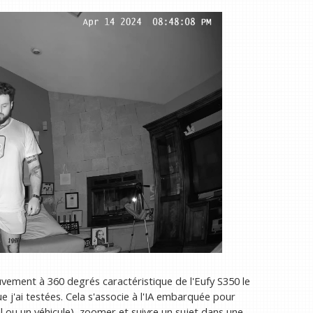
uvement à 360 degrés caractéristique de l'Eufy S350 le
j'ai testées. Cela s'associe à l'IA embarquée pour
 ou un véhicule), zoomer et suivre un sujet dans une