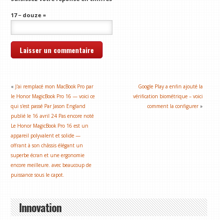
17 − douze =
«
J'ai remplacé mon MacBook Pro par
Google Play a enfin ajouté la
le Honor MagicBook Pro 16 — voici ce
vérification biométrique – voici
qui s'est passé Par Jason England
comment la configurer
»
publié le 16 avril 24 Pas encore noté
Le Honor MagicBook Pro 16 est un
appareil polyvalent et solide —
offrant à son châssis élégant un
superbe écran et une ergonomie
encore meilleure. avec beaucoup de
puissance sous le capot.
Innovation