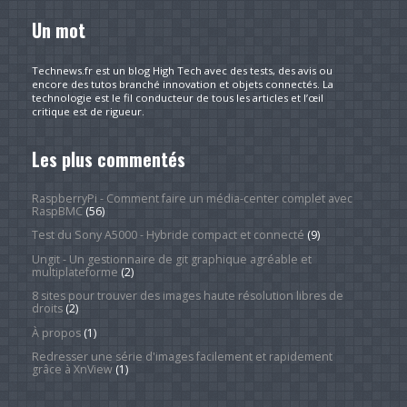
Un mot
Technews.fr est un blog High Tech avec des tests, des avis ou
encore des tutos branché innovation et objets connectés. La
technologie est le fil conducteur de tous les articles et l’œil
critique est de rigueur.
Les plus commentés
RaspberryPi - Comment faire un média-center complet avec
RaspBMC
(56)
Test du Sony A5000 - Hybride compact et connecté
(9)
Ungit - Un gestionnaire de git graphique agréable et
multiplateforme
(2)
8 sites pour trouver des images haute résolution libres de
droits
(2)
À propos
(1)
Redresser une série d'images facilement et rapidement
grâce à XnView
(1)