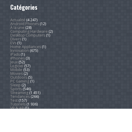
Catégories
Actualité
(4 247)
Android Phones
(12)
À la une
(28)
Computing Hardware
(2)
Desktop Computers
(1)
Divers
(1)
EVs
(1)
Home Appliances
(1)
Innovation
(675)
iPads
(1)
iPhones
(3)
Jeux
(52)
Logiciel
(57)
Mobile
(53)
Movies
(2)
Outdoors
(5)
PC Gaming
(1)
Sleep
(2)
Sports
(546)
Streaming
(1 451)
Tendances
(266)
Test
(157)
Tutoriels
(1 936)
VR & AR
(1)
Copyright © 2026. Technews.fr