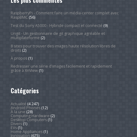
RaspberryPi - Comment faire un média-center complet avec
RaspBMC
(56)
Test du Sony A5000 - Hybride compact et connecté
(9)
Ungit - Un gestionnaire de git graphique agréable et
multiplateforme
(2)
8 sites pour trouver des images haute résolution libres de
droits
(2)
À propos
(1)
Redresser une série d'images facilement et rapidement
grâce à XnView
(1)
Catégories
Actualité
(4 247)
Android Phones
(12)
À la une
(28)
Computing Hardware
(2)
Desktop Computers
(1)
Divers
(1)
EVs
(1)
Home Appliances
(1)
Innovation
(675)