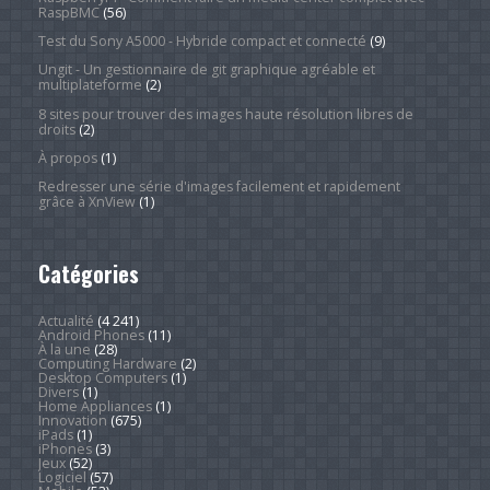
RaspBMC
(56)
Test du Sony A5000 - Hybride compact et connecté
(9)
Ungit - Un gestionnaire de git graphique agréable et
multiplateforme
(2)
8 sites pour trouver des images haute résolution libres de
droits
(2)
À propos
(1)
Redresser une série d'images facilement et rapidement
grâce à XnView
(1)
Catégories
Actualité
(4 241)
Android Phones
(11)
À la une
(28)
Computing Hardware
(2)
Desktop Computers
(1)
Divers
(1)
Home Appliances
(1)
Innovation
(675)
iPads
(1)
iPhones
(3)
Jeux
(52)
Logiciel
(57)