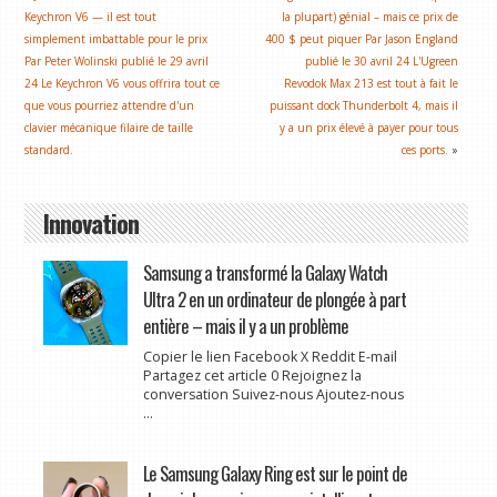
Keychron V6 — il est tout
la plupart) génial – mais ce prix de
simplement imbattable pour le prix
400 $ peut piquer Par Jason England
Par Peter Wolinski publié le 29 avril
publié le 30 avril 24 L'Ugreen
24 Le Keychron V6 vous offrira tout ce
Revodok Max 213 est tout à fait le
que vous pourriez attendre d'un
puissant dock Thunderbolt 4, mais il
clavier mécanique filaire de taille
y a un prix élevé à payer pour tous
standard.
ces ports.
»
Innovation
Samsung a transformé la Galaxy Watch
Ultra 2 en un ordinateur de plongée à part
entière – mais il y a un problème
Copier le lien Facebook X Reddit E-mail
Partagez cet article 0 Rejoignez la
conversation Suivez-nous Ajoutez-nous
...
Le Samsung Galaxy Ring est sur le point de