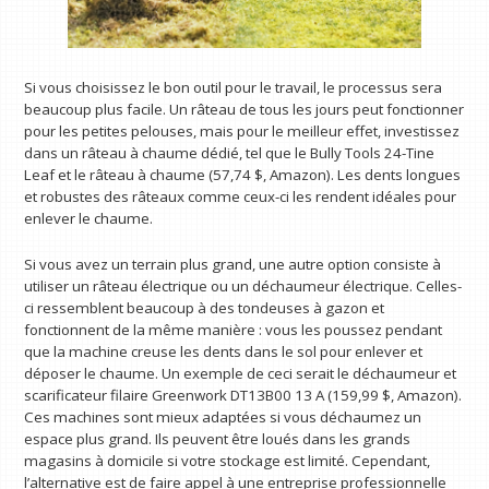
Si vous choisissez le bon outil pour le travail, le processus sera
beaucoup plus facile. Un râteau de tous les jours peut fonctionner
pour les petites pelouses, mais pour le meilleur effet, investissez
dans un râteau à chaume dédié, tel que le Bully Tools 24-Tine
Leaf et le râteau à chaume (57,74 $, Amazon). Les dents longues
et robustes des râteaux comme ceux-ci les rendent idéales pour
enlever le chaume.
Si vous avez un terrain plus grand, une autre option consiste à
utiliser un râteau électrique ou un déchaumeur électrique. Celles-
ci ressemblent beaucoup à des tondeuses à gazon et
fonctionnent de la même manière : vous les poussez pendant
que la machine creuse les dents dans le sol pour enlever et
déposer le chaume. Un exemple de ceci serait le déchaumeur et
scarificateur filaire Greenwork DT13B00 13 A (159,99 $, Amazon).
Ces machines sont mieux adaptées si vous déchaumez un
espace plus grand. Ils peuvent être loués dans les grands
magasins à domicile si votre stockage est limité. Cependant,
l’alternative est de faire appel à une entreprise professionnelle