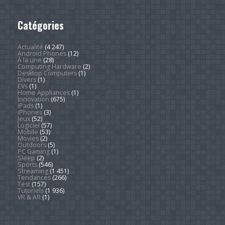
Catégories
Actualité
(4 247)
Android Phones
(12)
À la une
(28)
Computing Hardware
(2)
Desktop Computers
(1)
Divers
(1)
EVs
(1)
Home Appliances
(1)
Innovation
(675)
iPads
(1)
iPhones
(3)
Jeux
(52)
Logiciel
(57)
Mobile
(53)
Movies
(2)
Outdoors
(5)
PC Gaming
(1)
Sleep
(2)
Sports
(546)
Streaming
(1 451)
Tendances
(266)
Test
(157)
Tutoriels
(1 936)
VR & AR
(1)