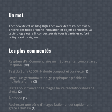
Un mot
Technews.fr est un blog High Tech avec des tests, des avis ou
encore des tutos branché innovation et objets connectés. La
technologie est le fil conducteur de tous les articles et l’œil
critique est de rigueur.
Les plus commentés
RaspberryPi - Comment faire un média-center complet avec
RaspBMC
(56)
Test du Sony A5000 - Hybride compact et connecté
(9)
Ungit - Un gestionnaire de git graphique agréable et
multiplateforme
(2)
8 sites pour trouver des images haute résolution libres de
droits
(2)
À propos
(1)
Redresser une série d'images facilement et rapidement
grâce à XnView
(1)