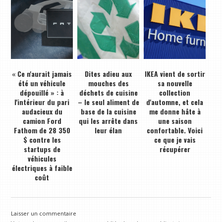
« Ce n'aurait jamais
Dites adieu aux
IKEA vient de sortir
été un véhicule
mouches des
sa nouvelle
dépouillé » : à
déchets de cuisine
collection
l'intérieur du pari
– le seul aliment de
d'automne, et cela
audacieux du
base de la cuisine
me donne hâte à
camion Ford
qui les arrête dans
une saison
Fathom de 28 350
leur élan
confortable. Voici
$ contre les
ce que je vais
startups de
récupérer
véhicules
électriques à faible
coût
Laisser un commentaire