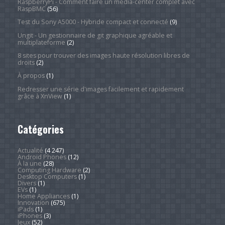
RaspberryPi - Comment faire un média-center complet avec
RaspBMC
(56)
Test du Sony A5000 - Hybride compact et connecté
(9)
Ungit - Un gestionnaire de git graphique agréable et
multiplateforme
(2)
8 sites pour trouver des images haute résolution libres de
droits
(2)
À propos
(1)
Redresser une série d'images facilement et rapidement
grâce à XnView
(1)
Catégories
Actualité
(4 247)
Android Phones
(12)
À la une
(28)
Computing Hardware
(2)
Desktop Computers
(1)
Divers
(1)
EVs
(1)
Home Appliances
(1)
Innovation
(675)
iPads
(1)
iPhones
(3)
Jeux
(52)