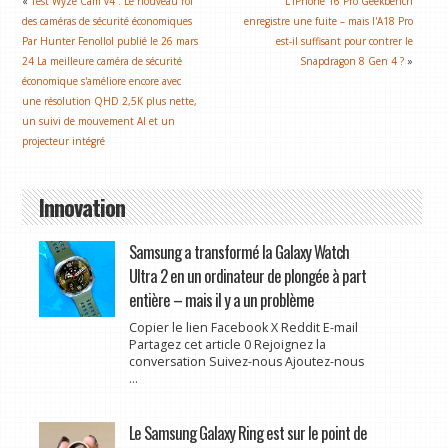
«
Test Wyze Cam v4 : Le nouveau roi
L'iPhone 16 Pro Geekbench
des caméras de sécurité économiques
enregistre une fuite – mais l'A18 Pro
Par Hunter Fenollol publié le 26 mars
est-il suffisant pour contrer le
24 La meilleure caméra de sécurité
Snapdragon 8 Gen 4 ?
»
économique s'améliore encore avec
une résolution QHD 2,5K plus nette,
un suivi de mouvement AI et un
projecteur intégré
Innovation
Samsung a transformé la Galaxy Watch
Ultra 2 en un ordinateur de plongée à part
entière – mais il y a un problème
Copier le lien Facebook X Reddit E-mail
Partagez cet article 0 Rejoignez la
conversation Suivez-nous Ajoutez-nous
...
Le Samsung Galaxy Ring est sur le point de