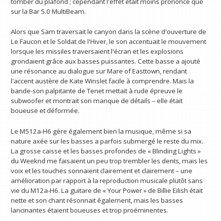
tomber du plafond ; cependant l'effet était moins prononcé que
sur la Bar 5.0 MultiBeam.
Alors que Sam traversait le canyon dans la scène d'ouverture de
Le Faucon et le Soldat de l'Hiver, le son accentuait le mouvement
lorsque les missiles traversaient l'écran et les explosions
grondaient grâce aux basses puissantes. Cette basse a ajouté
une résonance au dialogue sur Mare of Easttown, rendant
l'accent austère de Kate Winslet facile à comprendre. Mais la
bande-son palpitante de Tenet mettait à rude épreuve le
subwoofer et montrait son manque de détails – elle était
boueuse et déformée.
Le M512a-H6 gère également bien la musique, même si sa
nature axée sur les basses a parfois submergé le reste du mix.
La grosse caisse et les basses profondes de « Blinding Lights »
du Weeknd me faisaient un peu trop trembler les dents, mais les
voix et les touches sonnaient clairement et clairement – ​​une
amélioration par rapport à la reproduction musicale plutôt sans
vie du M12a-H6. La guitare de « Your Power » de Billie Eilish était
nette et son chant résonnait également, mais les basses
lancinantes étaient boueuses et trop proéminentes.