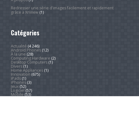
Redresser une série d'images facilement et rapidement
grâce à XnView
(1)
Catégories
Actualité
(4 246)
Android Phones
(12)
À la une
(28)
Computing Hardware
(2)
Desktop Computers
(1)
Divers
(1)
Home Appliances
(1)
Innovation
(675)
iPads
(1)
iPhones
(3)
Jeux
(52)
Logiciel
(57)
Mobile
(53)
Movies
(2)
Outdoors
(5)
PC Gaming
(1)
Sleep
(2)
Sports
(546)
Streaming
(1 451)
Tendances
(266)
Test
(157)
Tutoriels
(1 936)
VR & AR
(1)