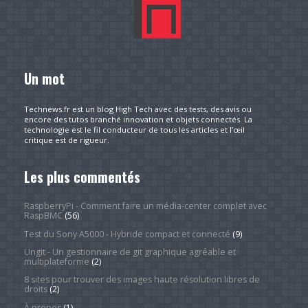
Un mot
Technews.fr est un blog High Tech avec des tests, des avis ou
encore des tutos branché innovation et objets connectés. La
technologie est le fil conducteur de tous les articles et l’œil
critique est de rigueur.
Les plus commentés
RaspberryPi - Comment faire un média-center complet avec
RaspBMC
(56)
Test du Sony A5000 - Hybride compact et connecté
(9)
Ungit - Un gestionnaire de git graphique agréable et
multiplateforme
(2)
8 sites pour trouver des images haute résolution libres de
droits
(2)
À propos
(1)