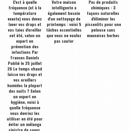
C'est à quelle
Votre maison
Pas de produits
fréquence (et à la
intelligente a
chimiques : 3
température
également besoin
façons naturelles
exacte) vous devez
d'un nettoyage de
d'éliminer les
laver vos draps et
printemps : voici 5
pissenlits pour une
vos taies d'oreiller
tâches essentielles
pelouse sans
cet été, selon un
que vous ne voulez
mauvaises herbes
expert en
pas sauter
prévention des
infections Par
Frances Daniels
Publié le 25 juillet
26 Le temps chaud
laisse vos draps et
vos oreillers
humides la plupart
des nuits ? Selon
un expert en
hygiène, voici à
quelle fréquence
vous devriez les
utiliser en été pour
éviter un mélange
sinistre de sueur,