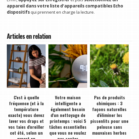
appareil dans votre liste d'appareils compatibles Echo
dispositifs
qui prennent en charge la lecture.
Articles en relation
C'est à quelle
Votre maison
Pas de produits
fréquence (et à la
intelligente a
chimiques : 3
température
également besoin
façons naturelles
exacte) vous devez
d'un nettoyage de
d'éliminer les
laver vos draps et
printemps : voici 5
pissenlits pour une
vos taies d'oreiller
tâches essentielles
pelouse sans
cet été, selon un
que vous ne voulez
mauvaises herbes
expert en
pas sauter