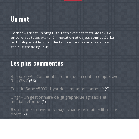
Un mot
Technews.fr est un blog High Tech avec des tests, des avis ou
encore des tutos branché innovation et objets connectés. La
technologie est le fil conducteur de tous les articles et l’œil
critique est de rigueur.
Les plus commentés
RaspberryPi - Comment faire un média-center complet avec
RaspBMC
(56)
Test du Sony A5000 - Hybride compact et connecté
(9)
Ungit - Un gestionnaire de git graphique agréable et
multiplateforme
(2)
8 sites pour trouver des images haute résolution libres de
droits
(2)
À propos
(1)
Redresser une série d'images facilement et rapidement
grâce à XnView
(1)