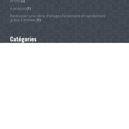
droits
(2)
À propos
(1)
Redresser une série d'images facilement et rapidement
grâce à XnView
(1)
Catégories
Actualité
(4 247)
Android Phones
(12)
À la une
(28)
Computing Hardware
(2)
Desktop Computers
(1)
Divers
(1)
EVs
(1)
Home Appliances
(1)
Innovation
(675)
iPads
(1)
iPhones
(3)
Jeux
(52)
Logiciel
(57)
Mobile
(53)
Movies
(2)
Outdoors
(5)
PC Gaming
(1)
Sleep
(2)
Sports
(546)
Streaming
(1 451)
Tendances
(266)