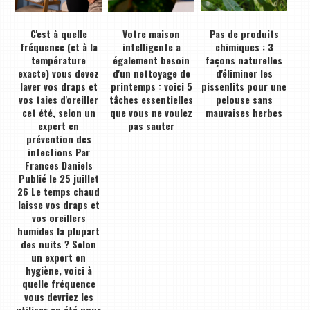
C'est à quelle
Votre maison
Pas de produits
fréquence (et à la
intelligente a
chimiques : 3
température
également besoin
façons naturelles
exacte) vous devez
d'un nettoyage de
d'éliminer les
laver vos draps et
printemps : voici 5
pissenlits pour une
vos taies d'oreiller
tâches essentielles
pelouse sans
cet été, selon un
que vous ne voulez
mauvaises herbes
expert en
pas sauter
prévention des
infections Par
Frances Daniels
Publié le 25 juillet
26 Le temps chaud
laisse vos draps et
vos oreillers
humides la plupart
des nuits ? Selon
un expert en
hygiène, voici à
quelle fréquence
vous devriez les
utiliser en été pour