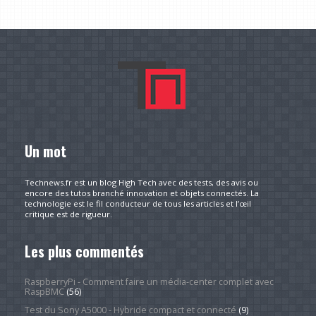
Un mot
Technews.fr est un blog High Tech avec des tests, des avis ou
encore des tutos branché innovation et objets connectés. La
technologie est le fil conducteur de tous les articles et l’œil
critique est de rigueur.
Les plus commentés
RaspberryPi - Comment faire un média-center complet avec
RaspBMC
(56)
Test du Sony A5000 - Hybride compact et connecté
(9)