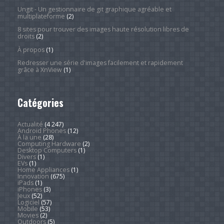
Ungit - Un gestionnaire de git graphique agréable et
multiplateforme
(2)
8 sites pour trouver des images haute résolution libres de
droits
(2)
À propos
(1)
Redresser une série d'images facilement et rapidement
grâce à XnView
(1)
Catégories
Actualité
(4 247)
Android Phones
(12)
À la une
(28)
Computing Hardware
(2)
Desktop Computers
(1)
Divers
(1)
EVs
(1)
Home Appliances
(1)
Innovation
(675)
iPads
(1)
iPhones
(3)
Jeux
(52)
Logiciel
(57)
Mobile
(53)
Movies
(2)
Outdoors
(5)