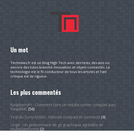
Un mot
Technews.fr est un blog High Tech avec des tests, des avis ou
encore des tutos branché innovation et objets connectés. La
technologie est le fil conducteur de tous les articles et l’œil
critique est de rigueur.
Les plus commentés
RaspberryPi - Comment faire un média-center complet avec
RaspBMC
(56)
Test du Sony A5000 - Hybride compact et connecté
(9)
Ungit - Un gestionnaire de git graphique agréable et
multiplateforme
(2)