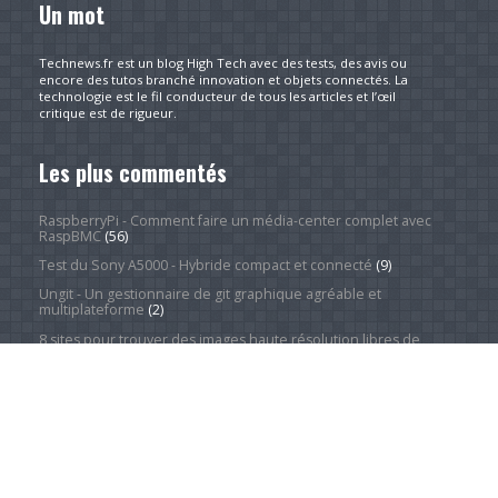
Un mot
Technews.fr est un blog High Tech avec des tests, des avis ou
encore des tutos branché innovation et objets connectés. La
technologie est le fil conducteur de tous les articles et l’œil
critique est de rigueur.
Les plus commentés
RaspberryPi - Comment faire un média-center complet avec
RaspBMC
(56)
Test du Sony A5000 - Hybride compact et connecté
(9)
Ungit - Un gestionnaire de git graphique agréable et
multiplateforme
(2)
8 sites pour trouver des images haute résolution libres de
droits
(2)
À propos
(1)
Redresser une série d'images facilement et rapidement
grâce à XnView
(1)