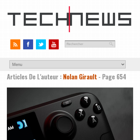
Articles De L'auteur :
Nolan Girault
- Page 654