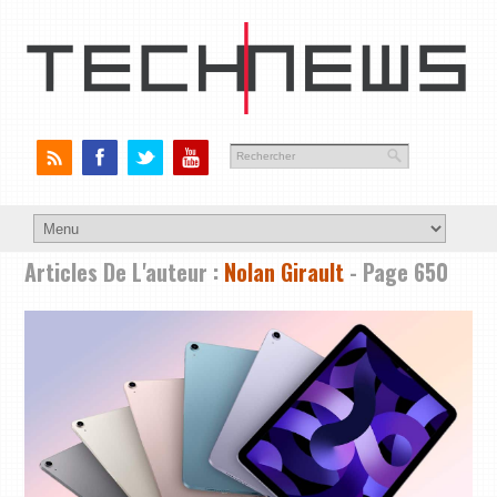
Articles De L'auteur :
Nolan Girault
- Page 650