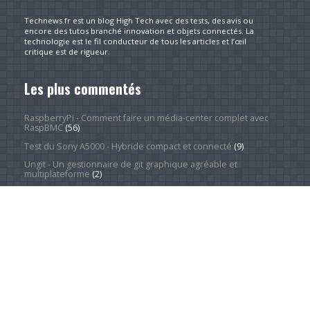
Technews.fr est un blog High Tech avec des tests, des avis ou
encore des tutos branché innovation et objets connectés. La
technologie est le fil conducteur de tous les articles et l’œil
critique est de rigueur.
Les plus commentés
RaspberryPi - Comment faire un média-center complet avec
RaspBMC
(56)
Test du Sony A5000 - Hybride compact et connecté
(9)
Ungit - Un gestionnaire de git graphique agréable et
multiplateforme
(2)
8 sites pour trouver des images haute résolution libres de
droits
(2)
À propos
(1)
Redresser une série d'images facilement et rapidement
grâce à XnView
(1)
Catégories