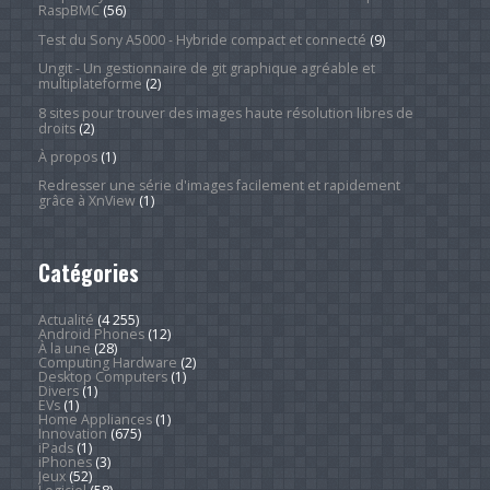
RaspBMC
(56)
Test du Sony A5000 - Hybride compact et connecté
(9)
Ungit - Un gestionnaire de git graphique agréable et
multiplateforme
(2)
8 sites pour trouver des images haute résolution libres de
droits
(2)
À propos
(1)
Redresser une série d'images facilement et rapidement
grâce à XnView
(1)
Catégories
Actualité
(4 255)
Android Phones
(12)
À la une
(28)
Computing Hardware
(2)
Desktop Computers
(1)
Divers
(1)
EVs
(1)
Home Appliances
(1)
Innovation
(675)
iPads
(1)
iPhones
(3)
Jeux
(52)