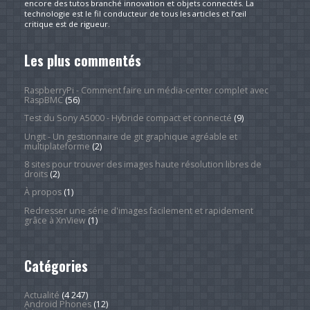
encore des tutos branché innovation et objets connectés. La
technologie est le fil conducteur de tous les articles et l’œil
critique est de rigueur.
Les plus commentés
RaspberryPi - Comment faire un média-center complet avec
RaspBMC
(56)
Test du Sony A5000 - Hybride compact et connecté
(9)
Ungit - Un gestionnaire de git graphique agréable et
multiplateforme
(2)
8 sites pour trouver des images haute résolution libres de
droits
(2)
À propos
(1)
Redresser une série d'images facilement et rapidement
grâce à XnView
(1)
Catégories
Actualité
(4 247)
Android Phones
(12)