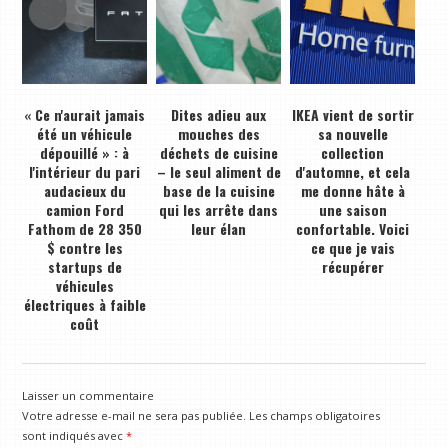
« Ce n'aurait jamais
Dites adieu aux
IKEA vient de sortir
été un véhicule
mouches des
sa nouvelle
dépouillé » : à
déchets de cuisine
collection
l'intérieur du pari
– le seul aliment de
d'automne, et cela
audacieux du
base de la cuisine
me donne hâte à
camion Ford
qui les arrête dans
une saison
Fathom de 28 350
leur élan
confortable. Voici
$ contre les
ce que je vais
startups de
récupérer
véhicules
électriques à faible
coût
Laisser un commentaire
Votre adresse e-mail ne sera pas publiée.
Les champs obligatoires
sont indiqués avec
*