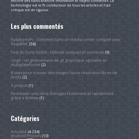
encore des tutos branché innovation et objets connectés. La
technologie est le fil conducteur de tous les articles et l’œil
critique est de rigueur.
Les plus commentés
RaspberryPi - Comment faire un média-center complet avec
RaspBMC
(56)
Test du Sony A5000 - Hybride compact et connecté
(9)
Ungit - Un gestionnaire de git graphique agréable et
multiplateforme
(2)
8 sites pour trouver des images haute résolution libres de
droits
(2)
À propos
(1)
Redresser une série d'images facilement et rapidement
grâce à XnView
(1)
Catégories
Actualité
(4 234)
Android Phones
(10)