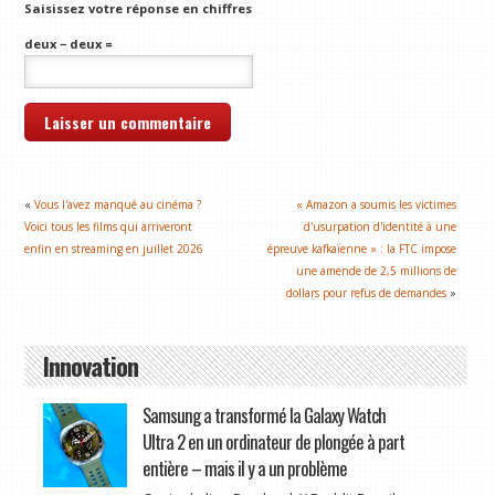
Saisissez votre réponse en chiffres
deux − deux =
«
Vous l'avez manqué au cinéma ?
« Amazon a soumis les victimes
Voici tous les films qui arriveront
d'usurpation d'identité à une
enfin en streaming en juillet 2026
épreuve kafkaïenne » : la FTC impose
une amende de 2,5 millions de
dollars pour refus de demandes
»
Innovation
Samsung a transformé la Galaxy Watch
Ultra 2 en un ordinateur de plongée à part
entière – mais il y a un problème