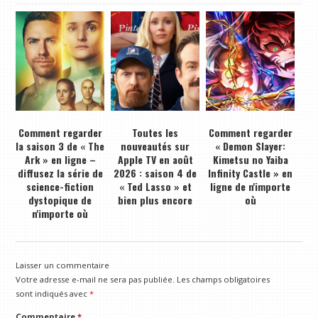
Comment regarder
Toutes les
Comment regarder
la saison 3 de « The
nouveautés sur
« Demon Slayer:
Ark » en ligne –
Apple TV en août
Kimetsu no Yaiba
diffusez la série de
2026 : saison 4 de
Infinity Castle » en
science-fiction
« Ted Lasso » et
ligne de n'importe
dystopique de
bien plus encore
où
n'importe où
Laisser un commentaire
Votre adresse e-mail ne sera pas publiée.
Les champs obligatoires
sont indiqués avec
*
Commentaire
*