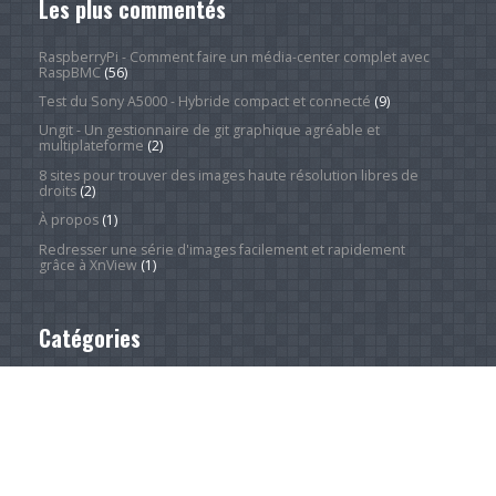
Les plus commentés
RaspberryPi - Comment faire un média-center complet avec
RaspBMC
(56)
Test du Sony A5000 - Hybride compact et connecté
(9)
Ungit - Un gestionnaire de git graphique agréable et
multiplateforme
(2)
8 sites pour trouver des images haute résolution libres de
droits
(2)
À propos
(1)
Redresser une série d'images facilement et rapidement
grâce à XnView
(1)
Catégories
Actualité
(4 244)
Android Phones
(12)
À la une
(28)
Computing Hardware
(2)
Desktop Computers
(1)
Divers
(1)
Home Appliances
(1)
Innovation
(675)