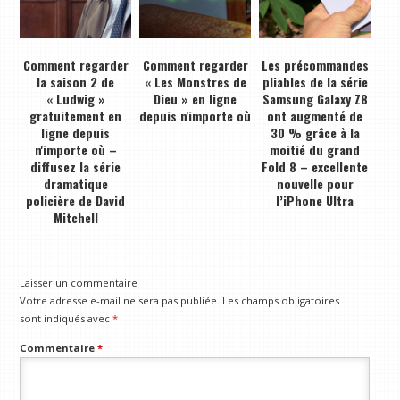
Comment regarder
Comment regarder
Les précommandes
la saison 2 de
« Les Monstres de
pliables de la série
« Ludwig »
Dieu » en ligne
Samsung Galaxy Z8
gratuitement en
depuis n'importe où
ont augmenté de
ligne depuis
30 % grâce à la
n'importe où –
moitié du grand
diffusez la série
Fold 8 – excellente
dramatique
nouvelle pour
policière de David
l’iPhone Ultra
Mitchell
Laisser un commentaire
Votre adresse e-mail ne sera pas publiée.
Les champs obligatoires
sont indiqués avec
*
Commentaire
*