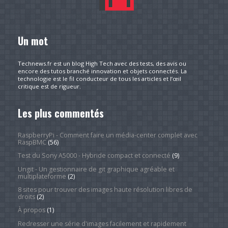
Un mot
Technews.fr est un blog High Tech avec des tests, des avis ou
encore des tutos branché innovation et objets connectés. La
technologie est le fil conducteur de tous les articles et l’œil
critique est de rigueur.
Les plus commentés
RaspberryPi - Comment faire un média-center complet avec
RaspBMC
(56)
Test du Sony A5000 - Hybride compact et connecté
(9)
Ungit - Un gestionnaire de git graphique agréable et
multiplateforme
(2)
8 sites pour trouver des images haute résolution libres de
droits
(2)
À propos
(1)
Redresser une série d'images facilement et rapidement