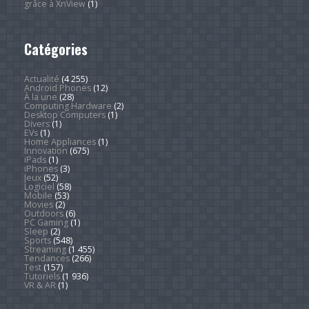
grâce à XnView
(1)
Catégories
Actualité
(4 255)
Android Phones
(12)
À la une
(28)
Computing Hardware
(2)
Desktop Computers
(1)
Divers
(1)
EVs
(1)
Home Appliances
(1)
Innovation
(675)
iPads
(1)
iPhones
(3)
Jeux
(52)
Logiciel
(58)
Mobile
(53)
Movies
(2)
Outdoors
(6)
PC Gaming
(1)
Sleep
(2)
Sports
(548)
Streaming
(1 455)
Tendances
(266)
Test
(157)
Tutoriels
(1 936)
VR & AR
(1)