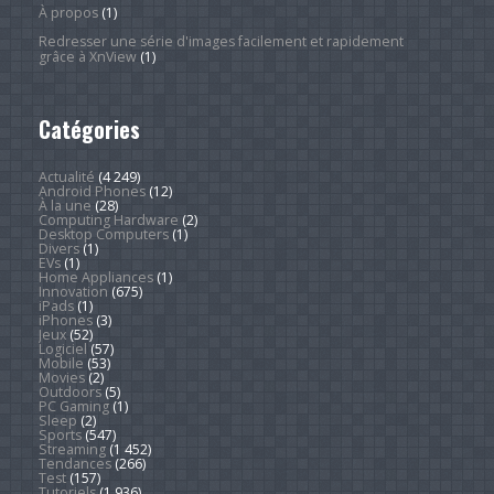
À propos
(1)
Redresser une série d'images facilement et rapidement
grâce à XnView
(1)
Catégories
Actualité
(4 249)
Android Phones
(12)
À la une
(28)
Computing Hardware
(2)
Desktop Computers
(1)
Divers
(1)
EVs
(1)
Home Appliances
(1)
Innovation
(675)
iPads
(1)
iPhones
(3)
Jeux
(52)
Logiciel
(57)
Mobile
(53)
Movies
(2)
Outdoors
(5)
PC Gaming
(1)
Sleep
(2)
Sports
(547)
Streaming
(1 452)
Tendances
(266)
Test
(157)
Tutoriels
(1 936)