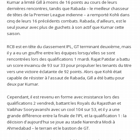
Kumar a limité Gill à moins de 16 points au cours de leurs
dernières rencontres, tandis que Rabada – le meilleur chasseur
de têtes de la Premier League indienne – a remporté Kohli dans
cinq de leurs 16 précédents combats. Rabada, d'ailleurs, est le
seul joueur avec plus de guichets à son actif que Kumar cette
saison.
RCB est en tête du classement IPL, GT terminant deuxième, mais
il y a eu un gouffre entre les équipes lorsqu'elles se sont
rencontrées lors des qualifications 1 mardi. Rajat Patidar a battu
un score invaincu de 93 sur 33 pour propulser les tenants du titre
vers une victoire éclatante de 92 points. Alors que Kohli était
capable de résister à l'assaut de Rabada, Gill a été battu pour
deux par Kumar.
Cependant, il est revenu en forme avec insistance lors des
qualifications 2 vendredi, battant les Royals du Rajasthan et
Vaibhav Sooryavanshi avec un cool 104 sur 53, et il y a une
grande différence entre la finale de l'IPL et la qualification 1 : la
décision d'aujourd'hui se joue au stade Narendra Modi à
Ahmedabad – le terrain et le bastion de GT.