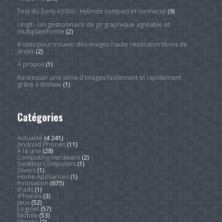
Test du Sony A5000 - Hybride compact et connecté
(9)
Ungit - Un gestionnaire de git graphique agréable et
multiplateforme
(2)
8 sites pour trouver des images haute résolution libres de
droits
(2)
À propos
(1)
Redresser une série d'images facilement et rapidement
grâce à XnView
(1)
Catégories
Actualité
(4 241)
Android Phones
(11)
À la une
(28)
Computing Hardware
(2)
Desktop Computers
(1)
Divers
(1)
Home Appliances
(1)
Innovation
(675)
iPads
(1)
iPhones
(3)
Jeux
(52)
Logiciel
(57)
Mobile
(53)
Movies
(2)