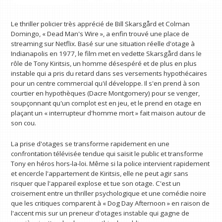
Le thriller policier très apprécié de Bill Skarsgård et Colman
Domingo, « Dead Man's Wire », a enfin trouvé une place de
streaming sur Netflix. Basé sur une situation réelle d'otage à
Indianapolis en 1977, le film met en vedette Skarsgård dans le
rôle de Tony Kiritsis, un homme désespéré et de plus en plus
instable qui a pris du retard dans ses versements hypothécaires
pour un centre commercial qu'il développe. Il s'en prend à son
courtier en hypothèques (Dacre Montgomery) pour se venger,
soupçonnant qu'un complot est en jeu, et le prend en otage en
plaçant un « interrupteur d'homme mort » fait maison autour de
son cou.
La prise d'otages se transforme rapidement en une
confrontation télévisée tendue qui saisit le public et transforme
Tony en héros hors-la-loi. Même si la police intervient rapidement
et encercle l'appartement de Kiritsis, elle ne peut agir sans
risquer que l'appareil explose et tue son otage. C'est un
croisement entre un thriller psychologique et une comédie noire
que les critiques comparent à « Dog Day Afternoon » en raison de
l'accent mis sur un preneur d'otages instable qui gagne de