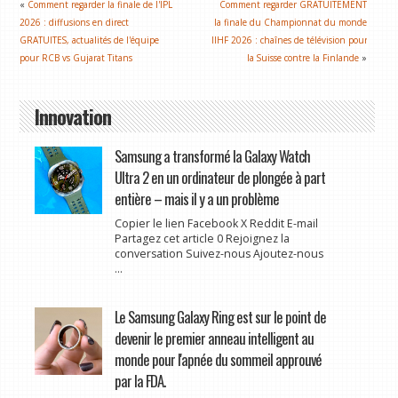
«
Comment regarder la finale de l'IPL
Comment regarder GRATUITEMENT
2026 : diffusions en direct
la finale du Championnat du monde
GRATUITES, actualités de l'équipe
IIHF 2026 : chaînes de télévision pour
pour RCB vs Gujarat Titans
la Suisse contre la Finlande
»
Innovation
Samsung a transformé la Galaxy Watch
Ultra 2 en un ordinateur de plongée à part
entière – mais il y a un problème
Copier le lien Facebook X Reddit E-mail
Partagez cet article 0 Rejoignez la
conversation Suivez-nous Ajoutez-nous
...
Le Samsung Galaxy Ring est sur le point de
devenir le premier anneau intelligent au
monde pour l'apnée du sommeil approuvé
par la FDA.