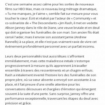
C'est une semaine assez calme pour les sorties de nouveaux
films sur HBO Max, mais ce nouveau long métrage dramatique,
« Tu me manques, je t'aime », semble fait sur mesure pour vous
toucher le cœur. Écrit et réalisé par l'acteur de « Community » et
co-scénariste de « The Descendants » Jim Rash, il met en vedette
Allison Janney dans le rôle de Diane, une veuve brutale et en deuil
qui doit organiser les funérailles de son mari. Son ancien fils était
censé l'aider, mais il envoie son assistant Jamie (Andrew
Rannells) à sa place, et elle n'est pas vraiment ravie de vivre cet
événement profondément personnel avec un parfait inconnu.
Leurs deux personnalités tout aussi têtues s'affrontent
immédiatement, mais cette maladresse initiale s'estompe
progressivement à mesure qu'ils apprennent à travailler
ensemble à travers des ressentiments et un chagrin enfouis.
Rash a initialement inventé l'histoire lors des funérailles de son
propre père, où sa sœur absente a envoyé son assistante à sa
place, et il fait preuve d'une oreille attentive pour les
conversations décousues et chargées d'émotion qui émergent
souvent à la suite d'une perte. Sans surprise, Janney offre une
performance exceptionnelle, traversant les étapes du deuil avec
précision et grâce.