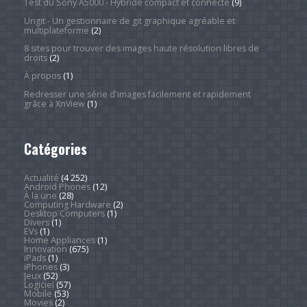
Test du Sony A5000 - Hybride compact et connecté
(9)
Ungit - Un gestionnaire de git graphique agréable et
multiplateforme
(2)
8 sites pour trouver des images haute résolution libres de
droits
(2)
À propos
(1)
Redresser une série d'images facilement et rapidement
grâce à XnView
(1)
Catégories
Actualité
(4 252)
Android Phones
(12)
À la une
(28)
Computing Hardware
(2)
Desktop Computers
(1)
Divers
(1)
EVs
(1)
Home Appliances
(1)
Innovation
(675)
iPads
(1)
iPhones
(3)
Jeux
(52)
Logiciel
(57)
Mobile
(53)
Movies
(2)