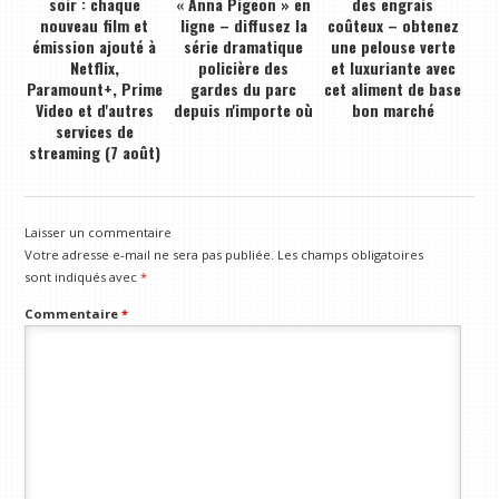
soir : chaque
« Anna Pigeon » en
des engrais
nouveau film et
ligne – diffusez la
coûteux – obtenez
émission ajouté à
série dramatique
une pelouse verte
Netflix,
policière des
et luxuriante avec
Paramount+, Prime
gardes du parc
cet aliment de base
Video et d'autres
depuis n'importe où
bon marché
services de
streaming (7 août)
Laisser un commentaire
Votre adresse e-mail ne sera pas publiée.
Les champs obligatoires
sont indiqués avec
*
Commentaire
*