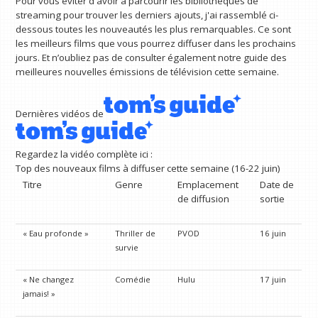
Pour vous éviter d'avoir à parcourir les bibliothèques de
streaming pour trouver les derniers ajouts, j'ai rassemblé ci-
dessous toutes les nouveautés les plus remarquables. Ce sont
les meilleurs films que vous pourrez diffuser dans les prochains
jours. Et n’oubliez pas de consulter également notre guide des
meilleures nouvelles émissions de télévision cette semaine.
Dernières vidéos de
Regardez la vidéo complète ici :
Top des nouveaux films à diffuser cette semaine (16-22 juin)
Titre
Genre
Emplacement
Date de
de diffusion
sortie
« Eau profonde »
Thriller de
PVOD
16 juin
survie
« Ne changez
Comédie
Hulu
17 juin
jamais! »