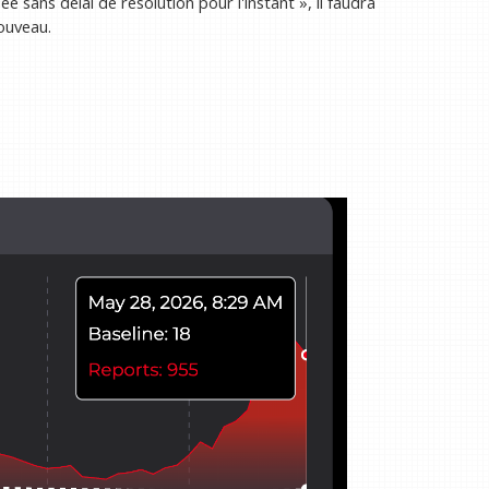
sée sans délai de résolution pour l'instant », il faudra
ouveau.