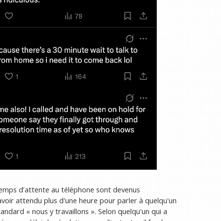
temps d’attente au téléphone sont devenus
avoir attendu plus d'une heure pour parler à quelqu'un
andard « nous y travaillons ». Selon quelqu'un qui a