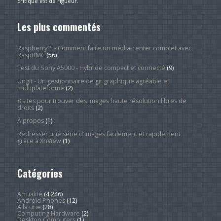
critique est de rigueur.
Les plus commentés
RaspberryPi - Comment faire un média-center complet avec
RaspBMC
(56)
Test du Sony A5000 - Hybride compact et connecté
(9)
Ungit - Un gestionnaire de git graphique agréable et
multiplateforme
(2)
8 sites pour trouver des images haute résolution libres de
droits
(2)
À propos
(1)
Redresser une série d'images facilement et rapidement
grâce à XnView
(1)
Catégories
Actualité
(4 246)
Android Phones
(12)
À la une
(28)
Computing Hardware
(2)
Desktop Computers
(1)