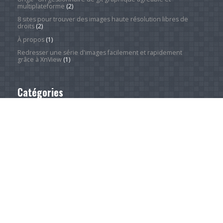
multiplateforme
(2)
8 sites pour trouver des images haute résolution libres de
droits
(2)
À propos
(1)
Redresser une série d'images facilement et rapidement
grâce à XnView
(1)
Catégories
Actualité
(4 250)
Android Phones
(12)
À la une
(28)
Computing Hardware
(2)
Desktop Computers
(1)
Divers
(1)
EVs
(1)
Home Appliances
(1)
Innovation
(675)
iPads
(1)
iPhones
(3)
Jeux
(52)
Logiciel
(57)
Mobile
(53)
Movies
(2)
Outdoors
(6)
PC Gaming
(1)