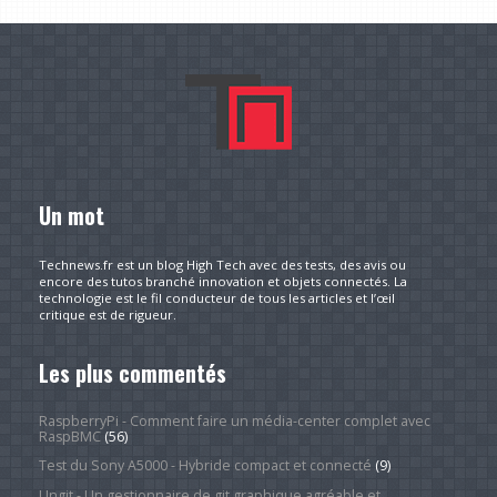
Un mot
Technews.fr est un blog High Tech avec des tests, des avis ou
encore des tutos branché innovation et objets connectés. La
technologie est le fil conducteur de tous les articles et l’œil
critique est de rigueur.
Les plus commentés
RaspberryPi - Comment faire un média-center complet avec
RaspBMC
(56)
Test du Sony A5000 - Hybride compact et connecté
(9)
Ungit - Un gestionnaire de git graphique agréable et