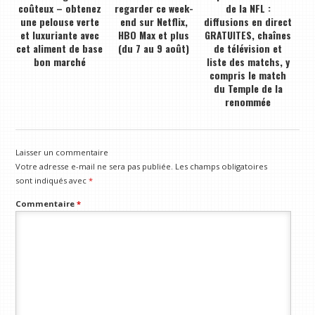
coûteux – obtenez
regarder ce week-
de la NFL :
une pelouse verte
end sur Netflix,
diffusions en direct
et luxuriante avec
HBO Max et plus
GRATUITES, chaînes
cet aliment de base
(du 7 au 9 août)
de télévision et
bon marché
liste des matchs, y
compris le match
du Temple de la
renommée
Laisser un commentaire
Votre adresse e-mail ne sera pas publiée.
Les champs obligatoires
sont indiqués avec
*
Commentaire
*