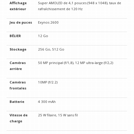
Affichage
Super AMOLED de 4,1 pouces (948 x 1048), taux de
extérieur
rafraîchissement de 120 Hz
Jeu de puces
Exynos 2600
BÉLIER
12 Go
Stockage
256 Go, 512 Go
Caméras
50 MP principal (f/1,8), 12 MP ultra-large (f/2,2)
arrière
Caméras
10MP (f/2.2)
frontales
Batterie
4 300 mAh
Vitesse de
25 W filaire, 15 W sans fil
charge