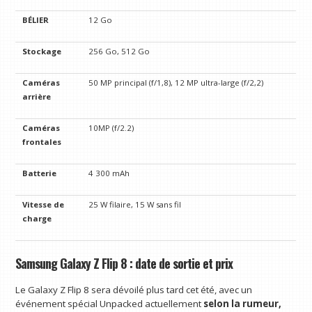
BÉLIER
12 Go
Stockage
256 Go, 512 Go
Caméras
50 MP principal (f/1,8), 12 MP ultra-large (f/2,2)
arrière
Caméras
10MP (f/2.2)
frontales
Batterie
4 300 mAh
Vitesse de
25 W filaire, 15 W sans fil
charge
Samsung Galaxy Z Flip 8 : date de sortie et prix
Le Galaxy Z Flip 8 sera dévoilé plus tard cet été, avec un
événement spécial Unpacked actuellement
selon la rumeur,