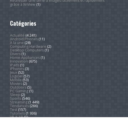
Redresser une série d'images facilement et rapidement
grâce à XnView
(1)
Catégories
Actualité
(4 241)
Android Phones
(11)
À la une
(28)
Computing Hardware
(2)
Desktop Computers
(1)
Divers
(1)
Home Appliances
(1)
Innovation
(675)
iPads
(1)
iPhones
(3)
Jeux
(52)
Logiciel
(57)
Mobile
(53)
Movies
(2)
Outdoors
(5)
PC Gaming
(1)
Sleep
(2)
Sports
(546)
Streaming
(1 449)
Tendances
(266)
Test
(157)
Tutoriels
(1 936)
VR & AR
(1)