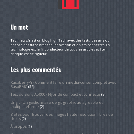
Un mot
Technews.fr est un blog High Tech avec des tests, des avis ou
encore des tutos branché innovation et objets connectés. La
technologie est le fil conducteur de tous les articles et l’œil
critique est de rigueur.
Les plus commentés
RaspberryPi - Comment faire un média-center complet avec
RaspBMC
(56)
Test du Sony A5000 - Hybride compact et connecté
(9)
Ungit - Un gestionnaire de git graphique agréable et
multiplateforme
(2)
8 sites pour trouver des images haute résolution libres de
droits
(2)
À propos
(1)