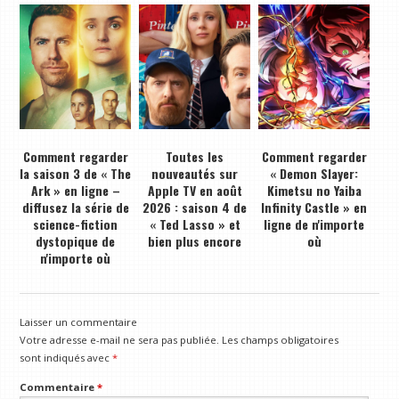
Comment regarder
Toutes les
Comment regarder
la saison 3 de « The
nouveautés sur
« Demon Slayer:
Ark » en ligne –
Apple TV en août
Kimetsu no Yaiba
diffusez la série de
2026 : saison 4 de
Infinity Castle » en
science-fiction
« Ted Lasso » et
ligne de n'importe
dystopique de
bien plus encore
où
n'importe où
Laisser un commentaire
Votre adresse e-mail ne sera pas publiée.
Les champs obligatoires
sont indiqués avec
*
Commentaire
*