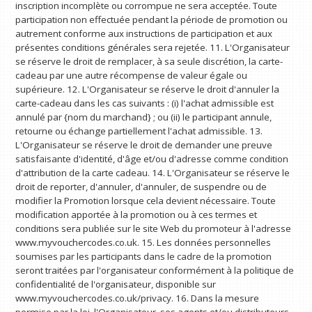
inscription incomplète ou corrompue ne sera acceptée. Toute
participation non effectuée pendant la période de promotion ou
autrement conforme aux instructions de participation et aux
présentes conditions générales sera rejetée. 11. L'Organisateur
se réserve le droit de remplacer, à sa seule discrétion, la carte-
cadeau par une autre récompense de valeur égale ou
supérieure. 12. L'Organisateur se réserve le droit d'annuler la
carte-cadeau dans les cas suivants : (i) l'achat admissible est
annulé par {nom du marchand} ; ou (ii) le participant annule,
retourne ou échange partiellement l'achat admissible. 13.
L'Organisateur se réserve le droit de demander une preuve
satisfaisante d'identité, d'âge et/ou d'adresse comme condition
d'attribution de la carte cadeau. 14. L'Organisateur se réserve le
droit de reporter, d'annuler, d'annuler, de suspendre ou de
modifier la Promotion lorsque cela devient nécessaire. Toute
modification apportée à la promotion ou à ces termes et
conditions sera publiée sur le site Web du promoteur à l'adresse
www.myvouchercodes.co.uk. 15. Les données personnelles
soumises par les participants dans le cadre de la promotion
seront traitées par l'organisateur conformément à la politique de
confidentialité de l'organisateur, disponible sur
www.myvouchercodes.co.uk/privacy. 16. Dans la mesure
permise par la loi, l'Organisateur, ses agents et/ou distributeurs