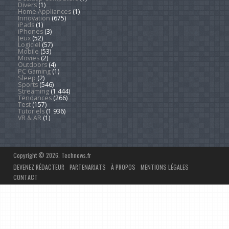
Divers
(1)
Home Appliances
(1)
Innovation
(675)
iPads
(1)
iPhones
(3)
Jeux
(52)
Logiciel
(57)
Mobile
(53)
Movies
(2)
Outdoors
(4)
PC Gaming
(1)
Sleep
(2)
Sports
(546)
Streaming
(1 444)
Tendances
(266)
Test
(157)
Tutoriels
(1 936)
VR & AR
(1)
Copyright © 2026. Technews.fr
DEVENEZ RÉDACTEUR
PARTENARIATS
À PROPOS
MENTIONS LÉGALES
CONTACT