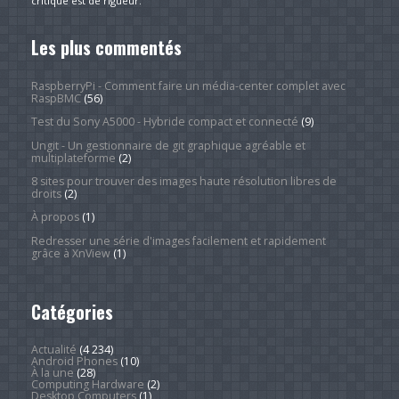
critique est de rigueur.
Les plus commentés
RaspberryPi - Comment faire un média-center complet avec
RaspBMC
(56)
Test du Sony A5000 - Hybride compact et connecté
(9)
Ungit - Un gestionnaire de git graphique agréable et
multiplateforme
(2)
8 sites pour trouver des images haute résolution libres de
droits
(2)
À propos
(1)
Redresser une série d'images facilement et rapidement
grâce à XnView
(1)
Catégories
Actualité
(4 234)
Android Phones
(10)
À la une
(28)
Computing Hardware
(2)
Desktop Computers
(1)