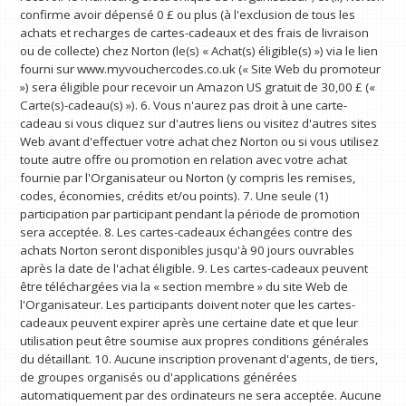
confirme avoir dépensé 0 £ ou plus (à l'exclusion de tous les
achats et recharges de cartes-cadeaux et des frais de livraison
ou de collecte) chez Norton (le(s) « Achat(s) éligible(s) ») via le lien
fourni sur www.myvouchercodes.co.uk (« Site Web du promoteur
») sera éligible pour recevoir un Amazon US gratuit de 30,00 £ («
Carte(s)-cadeau(s) »). 6. Vous n'aurez pas droit à une carte-
cadeau si vous cliquez sur d'autres liens ou visitez d'autres sites
Web avant d'effectuer votre achat chez Norton ou si vous utilisez
toute autre offre ou promotion en relation avec votre achat
fournie par l'Organisateur ou Norton (y compris les remises,
codes, économies, crédits et/ou points). 7. Une seule (1)
participation par participant pendant la période de promotion
sera acceptée. 8. Les cartes-cadeaux échangées contre des
achats Norton seront disponibles jusqu'à 90 jours ouvrables
après la date de l'achat éligible. 9. Les cartes-cadeaux peuvent
être téléchargées via la « section membre » du site Web de
l'Organisateur. Les participants doivent noter que les cartes-
cadeaux peuvent expirer après une certaine date et que leur
utilisation peut être soumise aux propres conditions générales
du détaillant. 10. Aucune inscription provenant d'agents, de tiers,
de groupes organisés ou d'applications générées
automatiquement par des ordinateurs ne sera acceptée. Aucune