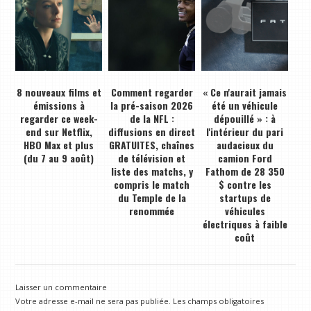
8 nouveaux films et
Comment regarder
« Ce n'aurait jamais
émissions à
la pré-saison 2026
été un véhicule
regarder ce week-
de la NFL :
dépouillé » : à
end sur Netflix,
diffusions en direct
l'intérieur du pari
HBO Max et plus
GRATUITES, chaînes
audacieux du
(du 7 au 9 août)
de télévision et
camion Ford
liste des matchs, y
Fathom de 28 350
compris le match
$ contre les
du Temple de la
startups de
renommée
véhicules
électriques à faible
coût
Laisser un commentaire
Votre adresse e-mail ne sera pas publiée.
Les champs obligatoires