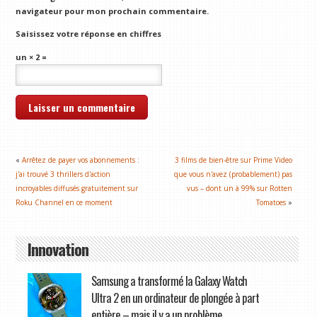
navigateur pour mon prochain commentaire.
Saisissez votre réponse en chiffres
un × 2 =
«
Arrêtez de payer vos abonnements :
3 films de bien-être sur Prime Video
j'ai trouvé 3 thrillers d'action
que vous n'avez (probablement) pas
incroyables diffusés gratuitement sur
vus – dont un à 99% sur Rotten
Roku Channel en ce moment
Tomatoes
»
Innovation
Samsung a transformé la Galaxy Watch
Ultra 2 en un ordinateur de plongée à part
entière – mais il y a un problème