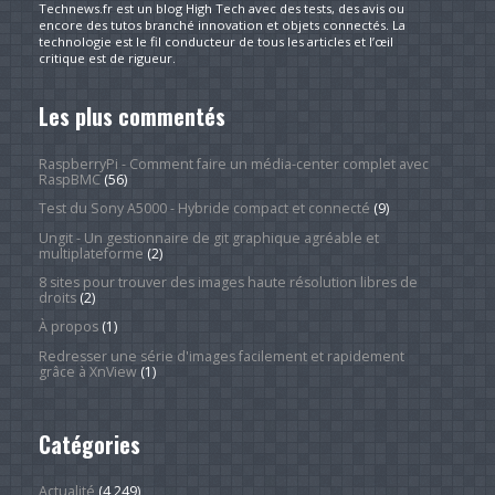
Technews.fr est un blog High Tech avec des tests, des avis ou
encore des tutos branché innovation et objets connectés. La
technologie est le fil conducteur de tous les articles et l’œil
critique est de rigueur.
Les plus commentés
RaspberryPi - Comment faire un média-center complet avec
RaspBMC
(56)
Test du Sony A5000 - Hybride compact et connecté
(9)
Ungit - Un gestionnaire de git graphique agréable et
multiplateforme
(2)
8 sites pour trouver des images haute résolution libres de
droits
(2)
À propos
(1)
Redresser une série d'images facilement et rapidement
grâce à XnView
(1)
Catégories
Actualité
(4 249)