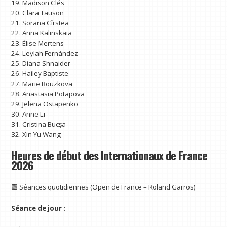
19. Madison Clés
20. Clara Tauson
21. Sorana Cîrstea
22. Anna Kalinskaïa
23. Élise Mertens
24. Leylah Fernández
25. Diana Shnaider
26. Hailey Baptiste
27. Marie Bouzkova
28. Anastasia Potapova
29. Jelena Ostapenko
30. Anne Li
31. Cristina Bucșa
32. Xin Yu Wang
Heures de début des Internationaux de France
2026
🟩 Séances quotidiennes (Open de France – Roland Garros)
Séance de jour :