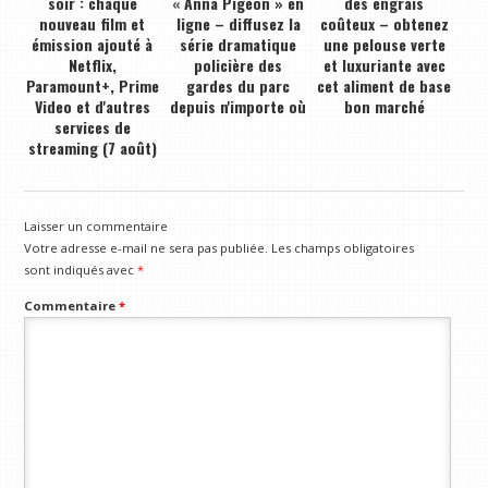
soir : chaque
« Anna Pigeon » en
des engrais
nouveau film et
ligne – diffusez la
coûteux – obtenez
émission ajouté à
série dramatique
une pelouse verte
Netflix,
policière des
et luxuriante avec
Paramount+, Prime
gardes du parc
cet aliment de base
Video et d'autres
depuis n'importe où
bon marché
services de
streaming (7 août)
Laisser un commentaire
Votre adresse e-mail ne sera pas publiée.
Les champs obligatoires
sont indiqués avec
*
Commentaire
*