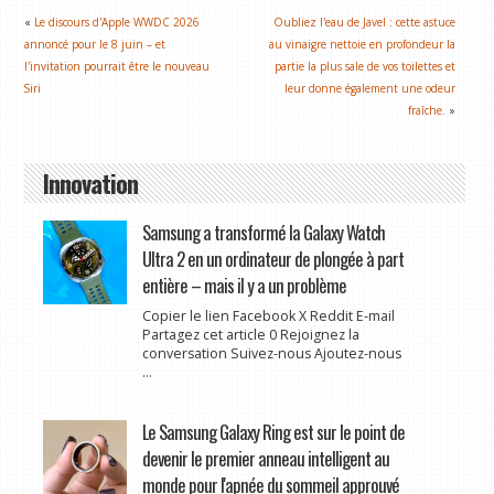
«
Le discours d'Apple WWDC 2026
Oubliez l'eau de Javel : cette astuce
annoncé pour le 8 juin – et
au vinaigre nettoie en profondeur la
l'invitation pourrait être le nouveau
partie la plus sale de vos toilettes et
Siri
leur donne également une odeur
fraîche.
»
Innovation
Samsung a transformé la Galaxy Watch
Ultra 2 en un ordinateur de plongée à part
entière – mais il y a un problème
Copier le lien Facebook X Reddit E-mail
Partagez cet article 0 Rejoignez la
conversation Suivez-nous Ajoutez-nous
...
Le Samsung Galaxy Ring est sur le point de
devenir le premier anneau intelligent au
monde pour l'apnée du sommeil approuvé