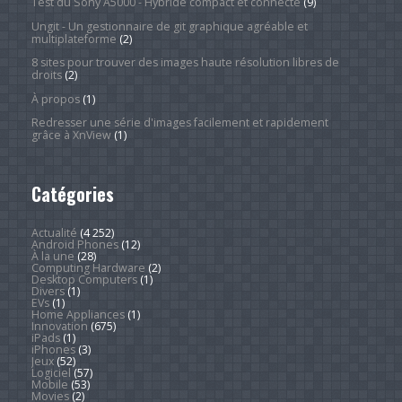
Test du Sony A5000 - Hybride compact et connecté
(9)
Ungit - Un gestionnaire de git graphique agréable et
multiplateforme
(2)
8 sites pour trouver des images haute résolution libres de
droits
(2)
À propos
(1)
Redresser une série d'images facilement et rapidement
grâce à XnView
(1)
Catégories
Actualité
(4 252)
Android Phones
(12)
À la une
(28)
Computing Hardware
(2)
Desktop Computers
(1)
Divers
(1)
EVs
(1)
Home Appliances
(1)
Innovation
(675)
iPads
(1)
iPhones
(3)
Jeux
(52)
Logiciel
(57)
Mobile
(53)
Movies
(2)