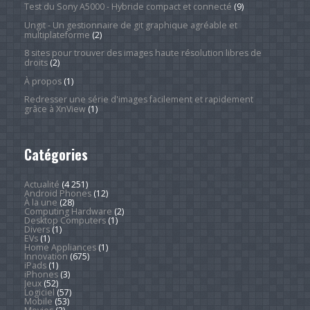
Test du Sony A5000 - Hybride compact et connecté
(9)
Ungit - Un gestionnaire de git graphique agréable et
multiplateforme
(2)
8 sites pour trouver des images haute résolution libres de
droits
(2)
À propos
(1)
Redresser une série d'images facilement et rapidement
grâce à XnView
(1)
Catégories
Actualité
(4 251)
Android Phones
(12)
À la une
(28)
Computing Hardware
(2)
Desktop Computers
(1)
Divers
(1)
EVs
(1)
Home Appliances
(1)
Innovation
(675)
iPads
(1)
iPhones
(3)
Jeux
(52)
Logiciel
(57)
Mobile
(53)