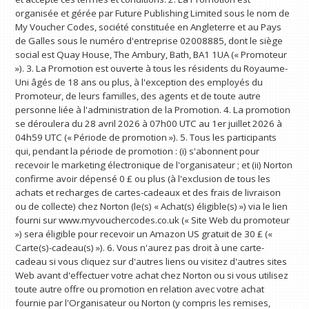
organisée et gérée par Future Publishing Limited sous le nom de
My Voucher Codes, société constituée en Angleterre et au Pays
de Galles sous le numéro d'entreprise 02008885, dont le siège
social est Quay House, The Ambury, Bath, BA1 1UA (« Promoteur
»). 3. La Promotion est ouverte à tous les résidents du Royaume-
Uni âgés de 18 ans ou plus, à l'exception des employés du
Promoteur, de leurs familles, des agents et de toute autre
personne liée à l'administration de la Promotion. 4. La promotion
se déroulera du 28 avril 2026 à 07h00 UTC au 1er juillet 2026 à
04h59 UTC (« Période de promotion »). 5. Tous les participants
qui, pendant la période de promotion : (i) s'abonnent pour
recevoir le marketing électronique de l'organisateur ; et (ii) Norton
confirme avoir dépensé 0 £ ou plus (à l'exclusion de tous les
achats et recharges de cartes-cadeaux et des frais de livraison
ou de collecte) chez Norton (le(s) « Achat(s) éligible(s) ») via le lien
fourni sur www.myvouchercodes.co.uk (« Site Web du promoteur
») sera éligible pour recevoir un Amazon US gratuit de 30 £ («
Carte(s)-cadeau(s) »). 6. Vous n'aurez pas droit à une carte-
cadeau si vous cliquez sur d'autres liens ou visitez d'autres sites
Web avant d'effectuer votre achat chez Norton ou si vous utilisez
toute autre offre ou promotion en relation avec votre achat
fournie par l'Organisateur ou Norton (y compris les remises,