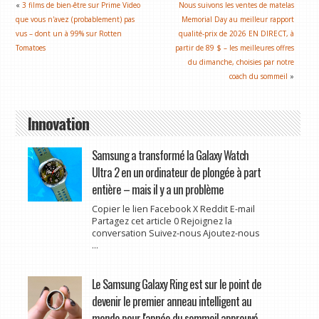
«
3 films de bien-être sur Prime Video
Nous suivons les ventes de matelas
que vous n'avez (probablement) pas
Memorial Day au meilleur rapport
vus – dont un à 99% sur Rotten
qualité-prix de 2026 EN DIRECT, à
Tomatoes
partir de 89 $ – les meilleures offres
du dimanche, choisies par notre
coach du sommeil
»
Innovation
Samsung a transformé la Galaxy Watch
Ultra 2 en un ordinateur de plongée à part
entière – mais il y a un problème
Copier le lien Facebook X Reddit E-mail
Partagez cet article 0 Rejoignez la
conversation Suivez-nous Ajoutez-nous
...
Le Samsung Galaxy Ring est sur le point de
devenir le premier anneau intelligent au
monde pour l'apnée du sommeil approuvé