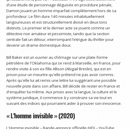
d'une étude de personnage déguisée en procédure pénale,
Damon jouant un homme imparfait complètement hors de sa
profondeur. Le film dure 140 minutes inhabituellement
langoureuses et est structurellement divisé en deux tons
distincts. Le premier et le dernier acte se jouent comme un
détective noir amateur et pessimiste, tandis que la section
centrale fait un détour, interrompant l'intrigue du thriller pour
devenir un drame domestique doux.
Bill Baker est un ouvrier au chômage sur une plate-forme
pétrolière de l'Oklahoma qui se rend à Marseille, en France, pour
rendre visite à son ex-fille Allison (Abigail Breslin), qui est en
prison pour un meurtre qu'elle prétend ne pas avoir commis.
Après qu'elle lui ait remis une lettre lui suggérant une possible
nouvelle piste dans son affaire, Bill décide de rester en France et
d'enquêter lui-même. Aux prises avec la langue, la culture et le
système juridique, il commence à y construire sa vie tout en
suivant des indices qui pourraient aider à prouver son innocence.
« L'homme invisible » (2020)
L'Homme invisible – Bande-annonce officielle (HD) – YouTube