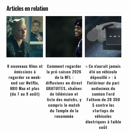
Articles en relation
8 nouveaux films et
Comment regarder
« Ce n'aurait jamais
émissions à
la pré-saison 2026
été un véhicule
regarder ce week-
de la NFL :
dépouillé » : à
end sur Netflix,
diffusions en direct
l'intérieur du pari
HBO Max et plus
GRATUITES, chaînes
audacieux du
(du 7 au 9 août)
de télévision et
camion Ford
liste des matchs, y
Fathom de 28 350
compris le match
$ contre les
du Temple de la
startups de
renommée
véhicules
électriques à faible
coût