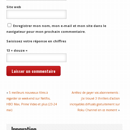
Site web
Enregistrer mon nom, mon e-mail et mon site dans le
navigateur pour mon prochain commentaire.
Saisissez votre réponse en chiffres
13 + douze =
«
5 meilleurs nouveaux films à
Arrêtez de payer vos abonnements :
regarder ce week-end sur Netflix,
j'ai trouvé 3 thrillers d'action
HBO Max, Prime Video et plus (23-24
incroyables diffusés gratuitement sur
mai)
Roku Channel en ce moment
»
Innovation