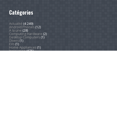
Catégories
Actualité
(4 249)
Android Phones
(12)
À la une
(28)
Computing Hardware
(2)
Desktop Computers
(1)
Divers
(1)
EVs
(1)
Home Appliances
(1)
Innovation
(675)
iPads
(1)
iPhones
(3)
Jeux
(52)
Logiciel
(57)
Mobile
(53)
Movies
(2)
Outdoors
(5)
PC Gaming
(1)
Sleep
(2)
Sports
(547)
Streaming
(1 452)
Tendances
(266)
Test
(157)
Tutoriels
(1 936)
VR & AR
(1)