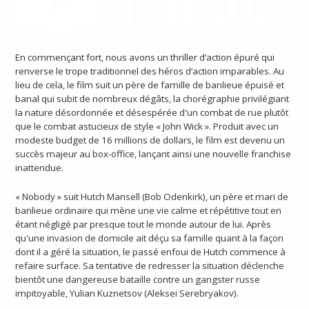
En commençant fort, nous avons un thriller d’action épuré qui
renverse le trope traditionnel des héros d’action imparables. Au
lieu de cela, le film suit un père de famille de banlieue épuisé et
banal qui subit de nombreux dégâts, la chorégraphie privilégiant
la nature désordonnée et désespérée d'un combat de rue plutôt
que le combat astucieux de style « John Wick ». Produit avec un
modeste budget de 16 millions de dollars, le film est devenu un
succès majeur au box-office, lançant ainsi une nouvelle franchise
inattendue.
« Nobody » suit Hutch Mansell (Bob Odenkirk), un père et mari de
banlieue ordinaire qui mène une vie calme et répétitive tout en
étant négligé par presque tout le monde autour de lui. Après
qu'une invasion de domicile ait déçu sa famille quant à la façon
dont il a géré la situation, le passé enfoui de Hutch commence à
refaire surface. Sa tentative de redresser la situation déclenche
bientôt une dangereuse bataille contre un gangster russe
impitoyable, Yulian Kuznetsov (Aleksei Serebryakov).