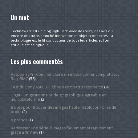
Un mot
Technews.fr est un blog High Tech avec des tests, des avis ou
encore des tutos branché innovation et objets connectés. La
technologie est le fil conducteur de tous les articles et l’œil
critique est de rigueur.
Les plus commentés
RaspberryPi - Comment faire un média-center complet avec
RaspBMC
(56)
Test du Sony A5000 - Hybride compact et connecté
(9)
Ungit - Un gestionnaire de git graphique agréable et
multiplateforme
(2)
8 sites pour trouver des images haute résolution libres de
droits
(2)
À propos
(1)
Redresser une série d'images facilement et rapidement
grâce à XnView
(1)