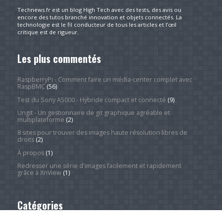
Technews.fr est un blog High Tech avec des tests, des avis ou
encore des tutos branché innovation et objets connectés. La
technologie est le fil conducteur de tous les articles et l’œil
critique est de rigueur.
Les plus commentés
RaspberryPi - Comment faire un média-center complet avec
RaspBMC
(56)
Test du Sony A5000 - Hybride compact et connecté
(9)
Ungit - Un gestionnaire de git graphique agréable et
multiplateforme
(2)
8 sites pour trouver des images haute résolution libres de
droits
(2)
À propos
(1)
Redresser une série d'images facilement et rapidement
grâce à XnView
(1)
Catégories