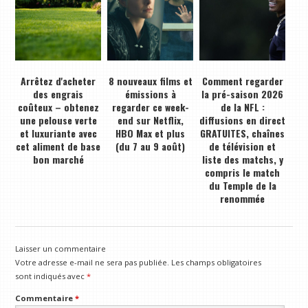
Arrêtez d'acheter
8 nouveaux films et
Comment regarder
des engrais
émissions à
la pré-saison 2026
coûteux – obtenez
regarder ce week-
de la NFL :
une pelouse verte
end sur Netflix,
diffusions en direct
et luxuriante avec
HBO Max et plus
GRATUITES, chaînes
cet aliment de base
(du 7 au 9 août)
de télévision et
bon marché
liste des matchs, y
compris le match
du Temple de la
renommée
Laisser un commentaire
Votre adresse e-mail ne sera pas publiée.
Les champs obligatoires
sont indiqués avec
*
Commentaire
*