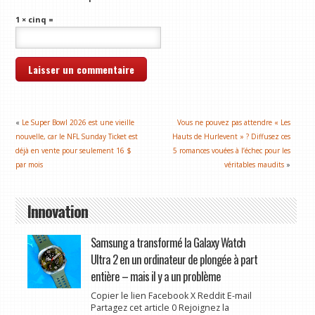
1 × cinq =
«
Le Super Bowl 2026 est une vieille
Vous ne pouvez pas attendre « Les
nouvelle, car le NFL Sunday Ticket est
Hauts de Hurlevent » ? Diffusez ces
déjà en vente pour seulement 16 $
5 romances vouées à l’échec pour les
par mois
véritables maudits
»
Innovation
Samsung a transformé la Galaxy Watch
Ultra 2 en un ordinateur de plongée à part
entière – mais il y a un problème
Copier le lien Facebook X Reddit E-mail
Partagez cet article 0 Rejoignez la