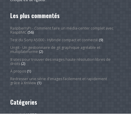
Les plus commentés
RaspberryPi - Comment faire un média-center complet avec
RaspBMC
(56)
Test du Sony A5000 - Hybride compact et connecté
(9)
Ungit - Un gestionnaire de git graphique agréable et
multiplateforme
(2)
8 sites pour trouver des images haute résolution libres de
droits
(2)
À propos
(1)
Redresser une série d'images facilement et rapidement
grâce à XnView
(1)
Catégories
Actualité
(4 250)
Android Phones
(12)
À la une
(28)
Computing Hardware
(2)
Desktop Computers
(1)