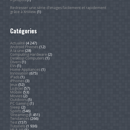
Redresser une série d'images facilement et rapidement
grâce à XnView
(1)
Catégories
Actualité
(4 247)
Android Phones
(12)
À la une
(28)
Computing Hardware
(2)
Desktop Computers
(1)
Divers
(1)
EVs
(1)
Home Appliances
(1)
Innovation
(675)
iPads
(1)
iPhones
(3)
Jeux
(52)
Logiciel
(57)
Mobile
(53)
Movies
(2)
Outdoors
(5)
PC Gaming
(1)
Sleep
(2)
Sports
(546)
Streaming
(1 451)
Tendances
(266)
Test
(157)
Tutoriels
(1 936)
VR & AR
(1)