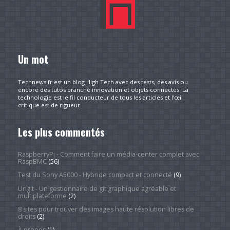
Un mot
Technews.fr est un blog High Tech avec des tests, des avis ou
encore des tutos branché innovation et objets connectés. La
technologie est le fil conducteur de tous les articles et l’œil
critique est de rigueur.
Les plus commentés
RaspberryPi - Comment faire un média-center complet avec
RaspBMC
(56)
Test du Sony A5000 - Hybride compact et connecté
(9)
Ungit - Un gestionnaire de git graphique agréable et
multiplateforme
(2)
8 sites pour trouver des images haute résolution libres de
droits
(2)
À propos
(1)