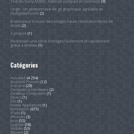
Test du Sony A5000 - Hybride compact et connecté
(9)
Ungit - Un gestionnaire de git graphique agréable et
multiplateforme
(2)
8 sites pour trouver des images haute résolution libres de
droits
(2)
À propos
(1)
Redresser une série d'images facilement et rapidement
grâce à XnView
(1)
Catégories
Actualité
(4 254)
Android Phones
(12)
À la une
(28)
Computing Hardware
(2)
Desktop Computers
(1)
Divers
(1)
EVs
(1)
Home Appliances
(1)
Innovation
(675)
iPads
(1)
iPhones
(3)
Jeux
(52)
Logiciel
(58)
Mobile
(53)
Movies
(2)