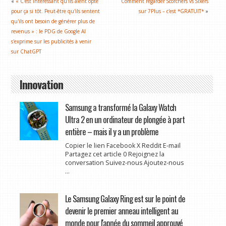
«
« C'est intéressant qu'ils aient opté
Comment regarder Scorchers vs Sixers
pour ça si tôt. Peut-être qu'ils sentent
sur 7Plus – c'est *GRATUIT*
»
qu'ils ont besoin de générer plus de
revenus » : le PDG de Google AI
s'exprime sur les publicités à venir
sur ChatGPT
Innovation
Samsung a transformé la Galaxy Watch
Ultra 2 en un ordinateur de plongée à part
entière – mais il y a un problème
Copier le lien Facebook X Reddit E-mail
Partagez cet article 0 Rejoignez la
conversation Suivez-nous Ajoutez-nous
...
Le Samsung Galaxy Ring est sur le point de
devenir le premier anneau intelligent au
monde pour l'apnée du sommeil approuvé