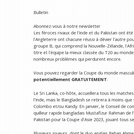
Bulletin
Abonnez-vous à notre newsletter
Les féroces rivaux de l'Inde et du Pakistan ont été 
l'Angleterre ont chacune réussi à dévier l'autre p
groupe B, qui comprend la Nouvelle-Zélande, l'Afr
titre et l'équipe la mieux classée du T20 au monde,
nombreux problèmes qui perdurent encore.
Vous pouvez regarder la Coupe du monde mascul
potentiellement GRATUITEMENT
.
Le Sri Lanka, co-hôte, accueillera tous les matches
l'Inde, mais le Bangladesh se retirera à moins qu
Colombo et/ou Kandy. En janvier, le Conseil de cont
quilleur rapide bangladais Mustafizur Rahman de l'
Pakistan pour la Coupe d'Asie 2023, jouant tous se
Plusieurs joueurs, dont le duo anglais Rehan Ahmed