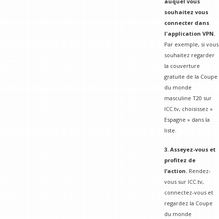
auquel vous
souhaitez vous
connecter dans
l'application VPN.
Par exemple, si vous
souhaitez regarder
la couverture
gratuite de la Coupe
du monde
masculine T20 sur
ICC.tv, choisissez «
Espagne » dans la
liste.
3. Asseyez-vous et
profitez de
l’action.
Rendez-
vous sur ICC.tv,
connectez-vous et
regardez la Coupe
du monde